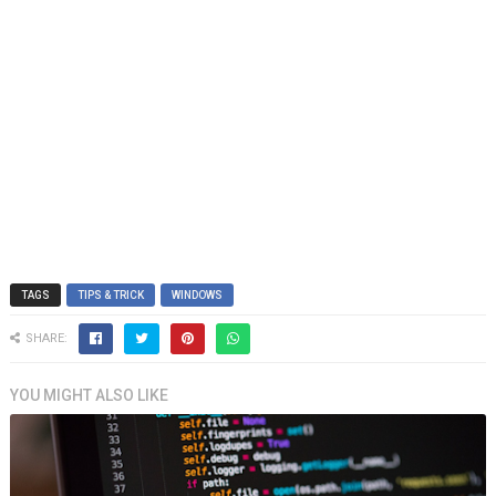
TAGS
TIPS & TRICK
WINDOWS
SHARE:
YOU MIGHT ALSO LIKE