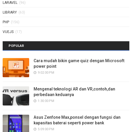
LARAVEL
(96)
LIBRARY
(63)
PHP
(156)
VUEJS
(17)
POPULAR
Cara mudah bikin game quiz dengan Microsoft
power point
9:02:00 PM
Mengenal teknologi AR dan VR,contoh,dan
perbedaan keduanya
1:30:00 PM
Asus Zenfone Max,ponsel dengan fungsi dan
kapasitas baterai seperti power bank
5:09:00 PM