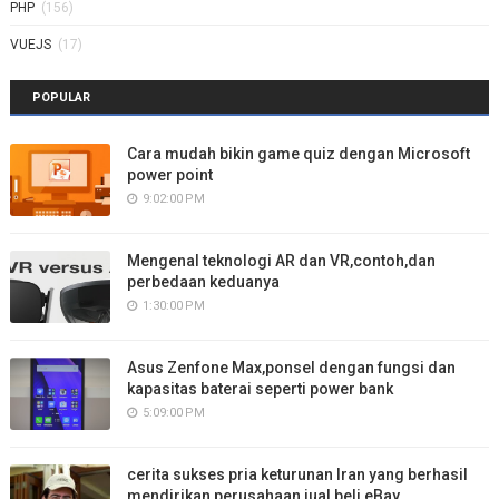
PHP
(156)
VUEJS
(17)
POPULAR
Cara mudah bikin game quiz dengan Microsoft
power point
9:02:00 PM
Mengenal teknologi AR dan VR,contoh,dan
perbedaan keduanya
1:30:00 PM
Asus Zenfone Max,ponsel dengan fungsi dan
kapasitas baterai seperti power bank
5:09:00 PM
cerita sukses pria keturunan Iran yang berhasil
mendirikan perusahaan jual beli eBay