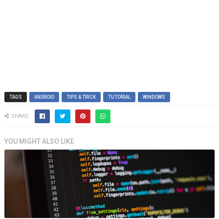
TAGS
ANDROID
TIPS & TRICK
TUTORIAL
WINDOWS
SHARE:
YOU MIGHT ALSO LIKE