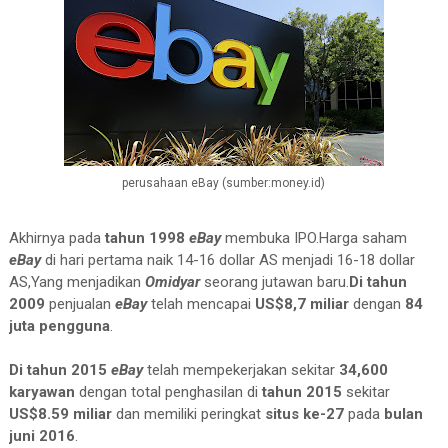
perusahaan eBay (sumber:money.id)
Akhirnya pada
tahun 1998
eBay
membuka IPO.Harga saham
eBay
di hari pertama naik 14-16 dollar AS menjadi 16-18 dollar
AS,Yang menjadikan
Omidyar
seorang jutawan baru.
Di tahun
2009
penjualan
eBay
telah mencapai
US$8,7 miliar
dengan
84
juta pengguna
.
Di tahun 2015
eBay
telah mempekerjakan sekitar
34,600
karyawan
dengan total penghasilan di
tahun 2015
sekitar
US$8.59 miliar
dan memiliki peringkat
situs ke-27
pada
bulan
juni 2016
.