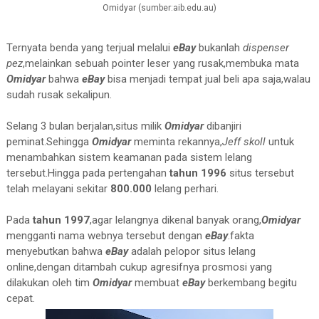
Omidyar (sumber:aib.edu.au)
Ternyata benda yang terjual melalui
eBay
bukanlah
dispenser
pez
,melainkan sebuah pointer leser yang rusak,membuka mata
Omidyar
bahwa
eBay
bisa menjadi tempat jual beli apa saja,walau
sudah rusak sekalipun.
Selang 3 bulan berjalan,situs milik
Omidyar
dibanjiri
peminat.Sehingga
Omidyar
meminta rekannya,
Jeff skoll
untuk
menambahkan sistem keamanan pada sistem lelang
tersebut.Hingga pada pertengahan
tahun 1996
situs tersebut
telah melayani sekitar
800.000
lelang perhari.
Pada
tahun 1997
,agar lelangnya dikenal banyak orang,
Omidyar
mengganti nama webnya tersebut dengan
eBay
.fakta
menyebutkan bahwa
eBay
adalah pelopor situs lelang
online,dengan ditambah cukup agresifnya prosmosi yang
dilakukan oleh tim
Omidyar
membuat
eBay
berkembang begitu
cepat.