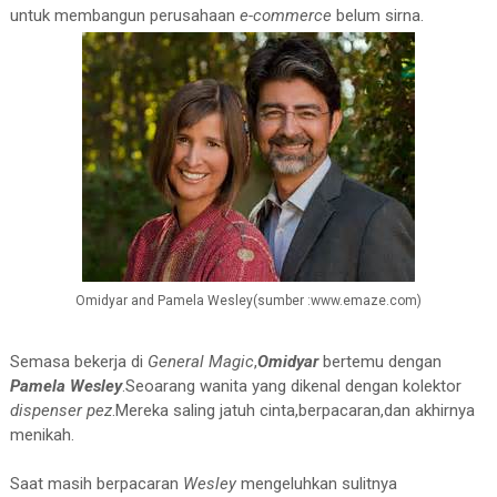
untuk membangun perusahaan
e-commerce
belum sirna.
Omidyar and Pamela Wesley(sumber :www.emaze.com)
Semasa bekerja di
General Magic
,
Omidyar
bertemu dengan
Pamela Wesley
.Seoarang wanita yang dikenal dengan kolektor
dispenser pez
.Mereka saling jatuh cinta,berpacaran,dan akhirnya
menikah.
Saat masih berpacaran
Wesley
mengeluhkan sulitnya