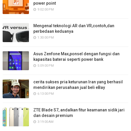
power point
9:02:00 PM
Mengenal teknologi AR dan VR,contoh,dan
perbedaan keduanya
1:30:00 PM
Asus Zenfone Max,ponsel dengan fungsi dan
kapasitas baterai seperti power bank
5:09:00 PM
cerita sukses pria keturunan Iran yang berhasil
mendirikan perusahaan jual beli eBay
6:13:00 PM
ZTE Blade S7, andalkan fitur keamanan sidik jari
dan desain premium
3:19:00 AM