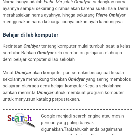
Nama ibunya adalah
Elahe Mir-jalali Omidyar
, sedangkan nama
ayahnya sampai sekarang dirahasiakan karena suatu hala. Demi
merahasiakan nama ayahnya, hingga sekarang
Pierre Omidyar
menggunakan nama keluarga ibunya bukan ayah kandungnya.
Belajar di lab komputer
Kecintaan
Omidyar
tentang komputer mulai tumbuh saat ia kelas
sembilan.Bahkan
Omidyar
rela membolos pelajaran olahraga
demi belajar komputer di lab sekolah.
Minat
Omidyar
akan komputer pun semakin besar,saat kepala
sekolahnya mendukung tindakan
Omidyar
yang sering membolos
pelajaran olahraga demi belajar komputer.Kepala sekolahnya
bahkan meminta
Omidyar
utnuk membuat program komputer
untuk menyusun katalog perpustakaan.
Google menjadi search engine atau mesin
pencari yang paling banyak
digunakkan.Tapi,tahukah anda bagaimana