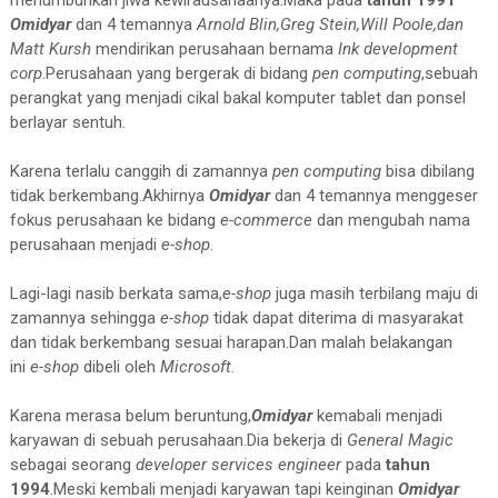
Omidyar
dan 4 temannya
Arnold Blin,Greg Stein,Will Poole,dan
Matt Kursh
mendirikan perusahaan bernama
Ink development
corp
.Perusahaan yang bergerak di bidang
pen computing
,sebuah
perangkat yang menjadi cikal bakal komputer tablet dan ponsel
berlayar sentuh.
Karena terlalu canggih di zamannya
pen computing
bisa dibilang
tidak berkembang.Akhirnya
Omidyar
dan 4 temannya menggeser
fokus perusahaan ke bidang
e-commerce
dan mengubah nama
perusahaan menjadi
e-shop
.
Lagi-lagi nasib berkata sama,
e-shop
juga masih terbilang maju di
zamannya sehingga
e-shop
tidak dapat diterima di masyarakat
dan tidak berkembang sesuai harapan.Dan malah belakangan
ini
e-shop
dibeli oleh
Microsoft
.
Karena merasa belum beruntung,
Omidyar
kemabali menjadi
karyawan di sebuah perusahaan.Dia bekerja di
General Magic
sebagai seorang
developer services engineer
pada
tahun
1994
.Meski kembali menjadi karyawan tapi keinginan
Omidyar