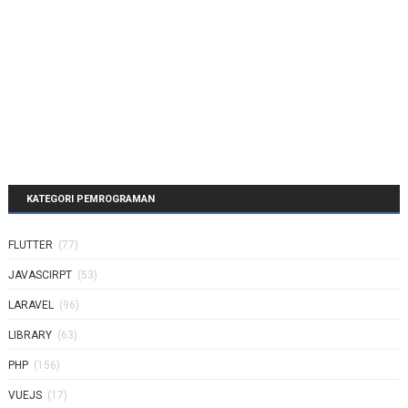
KATEGORI PEMROGRAMAN
FLUTTER
(77)
JAVASCIRPT
(53)
LARAVEL
(96)
LIBRARY
(63)
PHP
(156)
VUEJS
(17)