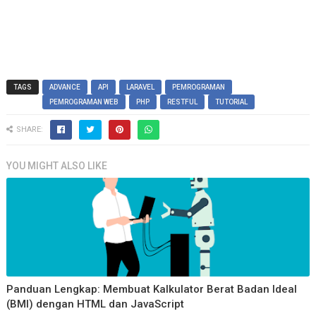
TAGS
ADVANCE
API
LARAVEL
PEMROGRAMAN
PEMROGRAMAN WEB
PHP
RESTFUL
TUTORIAL
SHARE:
YOU MIGHT ALSO LIKE
Panduan Lengkap: Membuat Kalkulator Berat Badan Ideal
(BMI) dengan HTML dan JavaScript