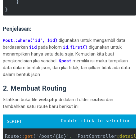
}

}
Penjelasan:
digunakan untuk mengambil data
Post::where('id', $id)
berdasarkan
pada kolom
.
digunakan untuk
$id
id
first()
menampilkan hanya satu data saja. Kemudian kita buat
pengkondisian jika variabel
memiliki isi maka tampilkan
$post
data dalam bentuk json, dan jika tidak, tampilkan tidak ada data
dalam bentuk json
2. Membuat Routing
Silahkan buka file
web.php
di dalam folder
routes
dan
tambahkan satu route baru berikut ini
Route::
get
('/post/{id}
', '
PostController
@detail