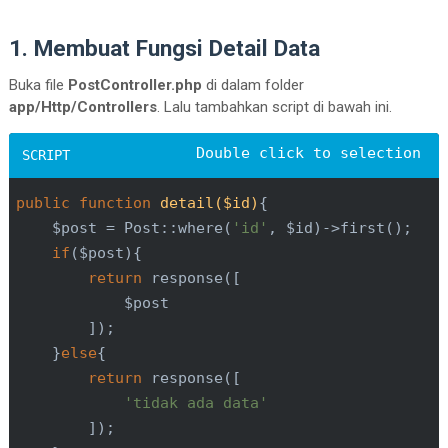
1. Membuat Fungsi Detail Data
Buka file
PostController.php
di dalam folder
app/Http/Controllers
. Lalu tambahkan script di bawah ini.
public
function
detail($id)
$post = Post::where(
'id'
, $id)->first();

if
return
}
else
return
'tidak ada data'