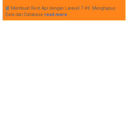
📰 Membuat Rest Api dengan Laravel 7 #6: Menghapus
Data dari Database
read more