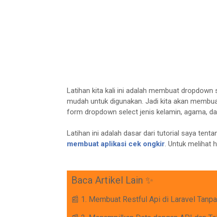
Latihan kita kali ini adalah membuat dropdown s
mudah untuk digunakan. Jadi kita akan membua
form dropdown select jenis kelamin, agama, da
Latihan ini adalah dasar dari tutorial saya tent
membuat aplikasi cek ongkir
. Untuk melihat h
Baca Artikel Lain ✨
📰 1. Membuat Restful Api di Laravel Tanp