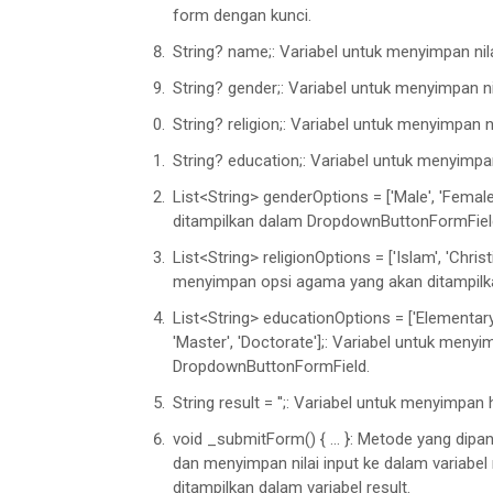
'Elementary
School
',

form dengan kunci.
'Junior
High
School
',

String? name;: Variabel untuk menyimpan nil
'Senior
High
School
',

String? gender;: Variabel untuk menyimpan n
'Bachelo
r',

'Maste
r',

String? religion;: Variabel untuk menyimpan
'Doctorat
e'

String? education;: Variabel untuk menyimpan
    ];

List<String> genderOptions = ['Male', 'Femal
ditampilkan dalam DropdownButtonFormFiel
String
 result = '';

List<String> religionOptions = ['Islam', 'Christ
menyimpan opsi agama yang akan ditampil
    void _submitForm() {

if
 (_formKey.currentState!.v
List<String> educationOptions = ['Elementary 
        _formKey.currentState!.sav
'Master', 'Doctorate'];: Variabel untuk meny
DropdownButtonFormField.
        setState(() {

          result =

String result = '';: Variabel untuk menyimpan
'Name
: $name\n\nGen
void _submitForm() { ... }: Metode yang dipa
        });

dan menyimpan nilai input ke dalam variabel 
      }

ditampilkan dalam variabel result.