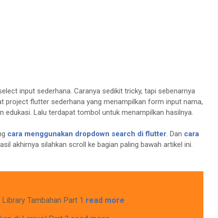
elect input sederhana. Caranya sedikit tricky, tapi sebenarnya
t project flutter sederhana yang menampilkan form input nama,
n edukasi. Lalu terdapat tombol untuk menampilkan hasilnya.
ang
cara menggunakan dropdown search di flutter
. Dan
cara
asil akhirnya silahkan scroll ke bagian paling bawah artikel ini.
a Library Tambahan Part 1
read more