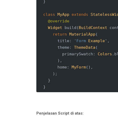
  }

class
MyApp
extends
StatelessWi
@override
Widget
 build(
BuildContext
 cont
return
MaterialApp
(

        title: 
'Form
Example
',

        theme: 
ThemeData
(

          primarySwatch: 
Colors
.bl
        ),

        home: 
MyForm
(),

      );

    }

  }

class
MyForm
extends
StatefulWi
@override
    _MyFormState createState() => 
Penjelasan Script di atas: