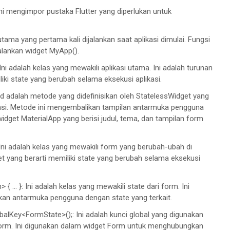
s ini mengimpor pustaka Flutter yang diperlukan untuk
e<MyForm>
{

 utama yang pertama kali dijalankan saat aplikasi dimulai. Fungsi
ormKey = 
GlobalKey
<
FormState
>();

jalankan widget MyApp().
Ini adalah kelas yang mewakili aplikasi utama. Ini adalah turunan
liki state yang berubah selama eksekusi aplikasi.
uild adalah metode yang didefinisikan oleh StatelessWidget yang
i. Metode ini mengembalikan tampilan antarmuka pengguna
 widget MaterialApp yang berisi judul, tema, dan tampilan form
[
'Mal
e', 
'Femal
e'];

 [

 Ini adalah kelas yang mewakili form yang berubah-ubah di
dget yang berarti memiliki state yang berubah selama eksekusi
.. }: Ini adalah kelas yang mewakili state dari form. Ini
kan antarmuka pengguna dengan state yang terkait.
alKey<FormState>();: Ini adalah kunci global yang digunakan
= [

orm. Ini digunakan dalam widget Form untuk menghubungkan