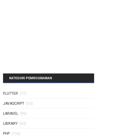
KATEGORI PEMROGRAMAN
FLUTTER
(77)
JAVASCIRPT
(53)
LARAVEL
(96)
LIBRARY
(63)
PHP
(156)