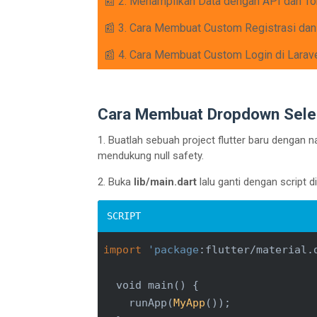
📰 2. Menampilkan Data dengan API dan Tok
📰 3. Cara Membuat Custom Registrasi dan
📰 4. Cara Membuat Custom Login di Larav
Cara Membuat Dropdown Select
1. Buatlah sebuah project flutter baru dengan n
mendukung null safety.
2. Buka
lib/main.dart
lalu ganti dengan script di
import
'package
:flutter/material.d
  void main() {

    runApp(
MyApp
());
