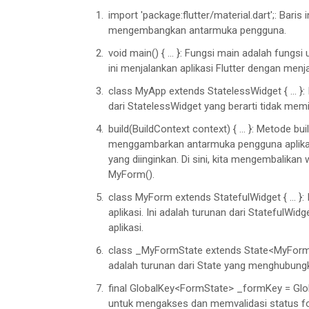
  }

import 'package:flutter/material.dart';: Bari
mengembangkan antarmuka pengguna.
class
_MyFormState
extends
Stat
void main() { ... }: Fungsi main adalah fungsi
final
GlobalKey
<
FormState
> _f
ini menjalankan aplikasi Flutter dengan men
String
? name;

String
? gender;

class MyApp extends StatelessWidget { ... }: 
dari StatelessWidget yang berarti tidak memi
String
? religion;

String
? education;

build(BuildContext context) { ... }: Metode b
menggambarkan antarmuka pengguna aplikas
yang diinginkan. Di sini, kita mengembalikan
List
<
String
> genderOptions = 
MyForm().
List
<
String
> religionOptions =
'Isla
m',

class MyForm extends StatefulWidget { ... }:
'Christianit
y',

aplikasi. Ini adalah turunan dari StatefulWi
aplikasi.
'Catholicis
m',

'Hinduis
m',

class _MyFormState extends State<MyForm> { .
'Buddhis
m'

adalah turunan dari State yang menghubung
    ];

final GlobalKey<FormState> _formKey = Glob
List
<
String
> educationOptions 
untuk mengakses dan memvalidasi status f