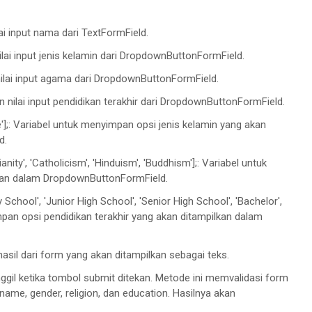
ai input nama dari TextFormField.
ilai input jenis kelamin dari DropdownButtonFormField.
 nilai input agama dari DropdownButtonFormField.
 nilai input pendidikan terakhir dari DropdownButtonFormField.
e'];: Variabel untuk menyimpan opsi jenis kelamin yang akan
d.
ianity', 'Catholicism', 'Hinduism', 'Buddhism'];: Variabel untuk
kan dalam DropdownButtonFormField.
alidate()) {

School', 'Junior High School', 'Senior High School', 'Bachelor',
e();

impan opsi pendidikan terakhir yang akan ditampilkan dalam
 hasil dari form yang akan ditampilkan sebagai teks.
der: $gender\n\nReligion: $religion\n\nEducation: $
nggil ketika tombol submit ditekan. Metode ini memvalidasi form
name, gender, religion, dan education. Hasilnya akan