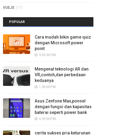
VUEJS
(17)
POPULAR
Cara mudah bikin game quiz
dengan Microsoft power
point
9:02:00 PM
Mengenal teknologi AR dan
VR,contoh,dan perbedaan
keduanya
1:30:00 PM
Asus Zenfone Max,ponsel
dengan fungsi dan kapasitas
baterai seperti power bank
5:09:00 PM
cerita sukses pria keturunan