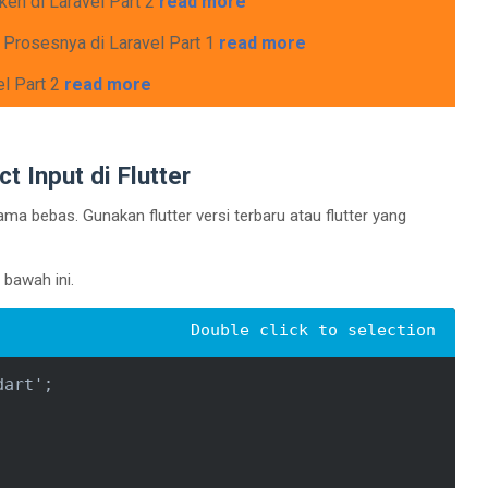
en di Laravel Part 2
read more
 Prosesnya di Laravel Part 1
read more
el Part 2
read more
 Input di Flutter
ama bebas. Gunakan flutter versi terbaru atau flutter yang
 bawah ini.
art';
