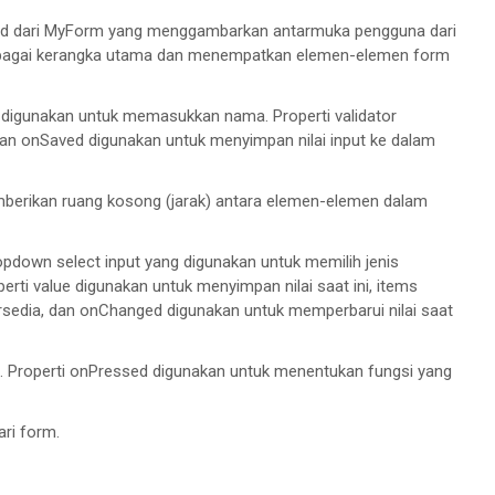
e build dari MyForm yang menggambarkan antarmuka pengguna dari
 sebagai kerangka utama dan menempatkan elemen-elemen form
ext) {

g digunakan untuk memasukkan nama. Properti validator
an onSaved digunakan untuk menyimpan nilai input ke dalam
le
'),

berikan ruang kosong (jarak) antara elemen-elemen dalam
ew
(

(
20.0
),

pdown select input yang digunakan untuk memilih jenis
perti value digunakan untuk menyimpan nilai saat ini, items
rsedia, dan onChanged digunakan untuk memperbarui nilai saat
 
CrossAxisAlignment
.start,

t. Properti onPressed digunakan untuk menentukan fungsi yang
ari form.
utDecoration
(

am
e',
