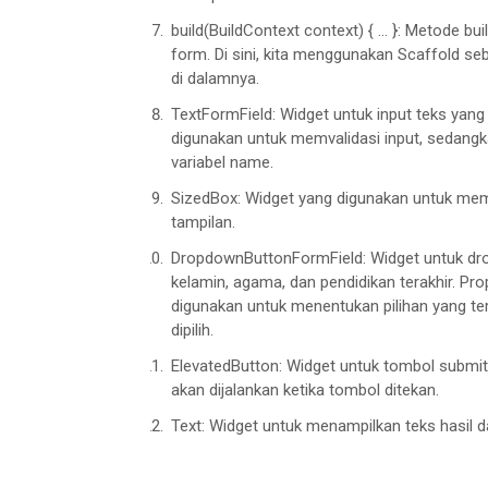
    }

build(BuildContext context) { ... }: Metod
form. Di sini, kita menggunakan Scaffold
@override
di dalamnya.
Widget
 build(
BuildContext
 cont
TextFormField: Widget untuk input teks yan
return
Scaffold
(

digunakan untuk memvalidasi input, sedangk
        appBar: 
AppBar
(

variabel name.
          title: 
Text
(
'Form
Examp
SizedBox: Widget yang digunakan untuk mem
        ),

tampilan.
        body: 
SingleChildScrollVi
          padding: 
EdgeInsets
.all
DropdownButtonFormField: Widget untuk dro
kelamin, agama, dan pendidikan terakhir. Pro
          child: 
Form
(

digunakan untuk menentukan pilihan yang te
            key: _formKey,

dipilih.
            child: 
Column
(

              crossAxisAlignment:
ElevatedButton: Widget untuk tombol submi
akan dijalankan ketika tombol ditekan.
              children: [

TextFormField
(

Text: Widget untuk menampilkan teks hasil d
                  decoration: 
Inp
                    labelText: 
'N