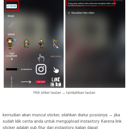
Pilih stiker tautan
→
tambahkan tautan
kemudian akan muncul sticker, silahkan diatur posisinya
→
jika
sudah klik cerita anda untuk mengupload instastory. Karena link
sticker adalah sub fitur dari instastory, kalian dapat