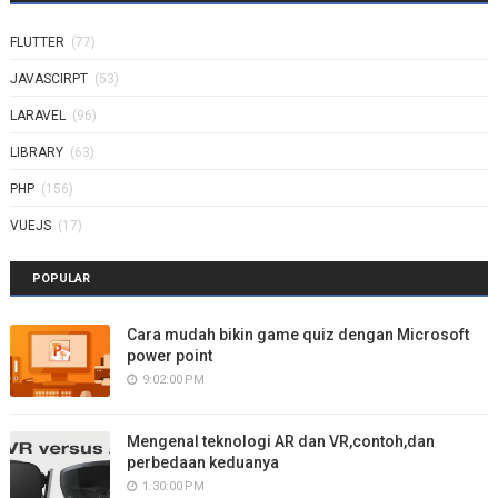
FLUTTER
(77)
JAVASCIRPT
(53)
LARAVEL
(96)
LIBRARY
(63)
PHP
(156)
VUEJS
(17)
POPULAR
Cara mudah bikin game quiz dengan Microsoft
power point
9:02:00 PM
Mengenal teknologi AR dan VR,contoh,dan
perbedaan keduanya
1:30:00 PM