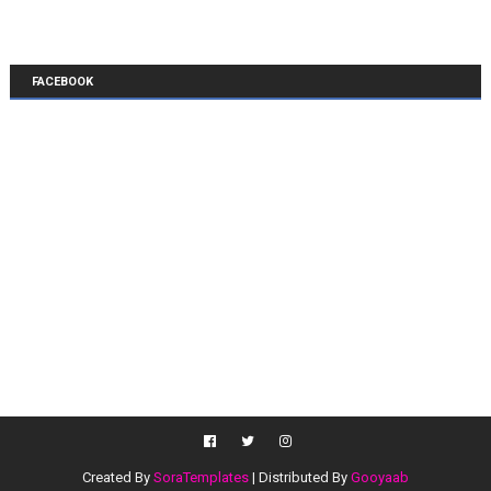
FACEBOOK
Created By
SoraTemplates
| Distributed By
Gooyaab