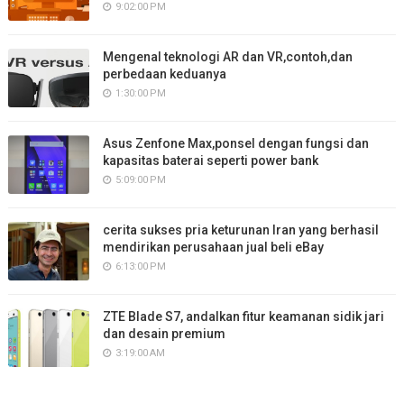
9:02:00 PM
Mengenal teknologi AR dan VR,contoh,dan
perbedaan keduanya
1:30:00 PM
Asus Zenfone Max,ponsel dengan fungsi dan
kapasitas baterai seperti power bank
5:09:00 PM
cerita sukses pria keturunan Iran yang berhasil
mendirikan perusahaan jual beli eBay
6:13:00 PM
ZTE Blade S7, andalkan fitur keamanan sidik jari
dan desain premium
3:19:00 AM