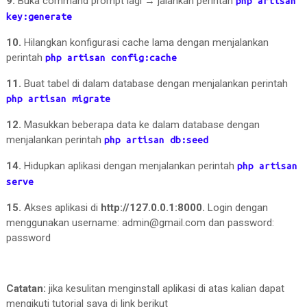
9.
Buka command prompt lagi → jalankan perintah
php artisan
key:generate
10.
Hilangkan konfigurasi cache lama dengan menjalankan
perintah
php artisan config:cache
11.
Buat tabel di dalam database dengan menjalankan perintah
php artisan migrate
12.
Masukkan beberapa data ke dalam database dengan
menjalankan perintah
php artisan db:seed
14.
Hidupkan aplikasi dengan menjalankan perintah
php artisan
serve
15.
Akses aplikasi di
http://127.0.0.1:8000.
Login dengan
menggunakan username: admin@gmail.com dan password:
password
Catatan:
jika kesulitan menginstall aplikasi di atas kalian dapat
mengikuti tutorial saya di link berikut