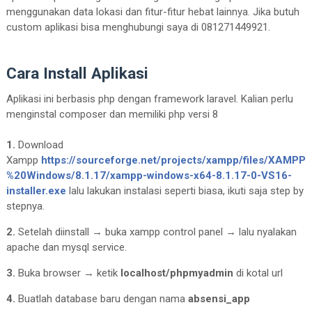
menggunakan data lokasi dan fitur-fitur hebat lainnya. Jika butuh
custom aplikasi bisa menghubungi saya di 081271449921.
Cara Install Aplikasi
Aplikasi ini berbasis php dengan framework laravel. Kalian perlu
menginstal composer dan memiliki php versi 8
1.
Download
Xampp
https://sourceforge.net/projects/xampp/files/XAMPP
%20Windows/8.1.17/xampp-windows-x64-8.1.17-0-VS16-
installer.exe
lalu lakukan instalasi seperti biasa, ikuti saja step by
stepnya.
2.
Setelah diinstall → buka xampp control panel → lalu nyalakan
apache dan mysql service.
3.
Buka browser → ketik
localhost/phpmyadmin
di kotal url
4.
Buatlah database baru dengan nama
absensi_app