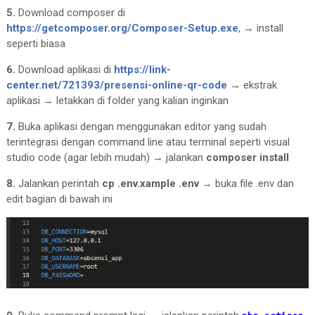
5.
Download composer di
https://getcomposer.org/Composer-Setup.exe
, → install
seperti biasa
6.
Download aplikasi di
https://link-
center.net/721393/presensi-online-qr-code
→ ekstrak
aplikasi → letakkan di folder yang kalian inginkan
7.
Buka aplikasi dengan menggunakan editor yang sudah
terintegrasi dengan command line atau terminal seperti visual
studio code (agar lebih mudah) → jalankan
composer install
8.
Jalankan perintah
cp .env.xample .env
→ buka file .env dan
edit bagian di bawah ini