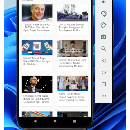
                        top: 
15
,

                        left: 
15
                      ),

                      child: 
Text
(

"List Berita"
                      ),

                    ),

//widget gridview, kita bua
GridList
(get: _get),

                  ],

                ),

              )),

        );

      }

    }

class
GridList
extends
StatelessWidget
{

      const 
GridList
({
