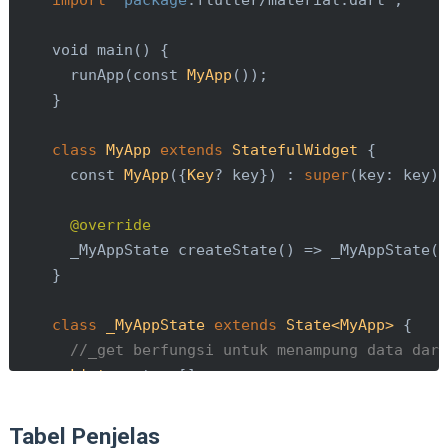
import
'package
:flutter/material.dart';

    void main() {

      runApp(const 
MyApp
());

    }

class
MyApp
extends
StatefulWidget
{

      const 
MyApp
({
Key
? key}) : 
super
(key: key);
@override
      _MyAppState createState() => _MyAppState()
    }

class
_MyAppState
extends
State<MyApp>
{

//_get berfungsi untuk menampung data dar
List
 _get = [];

//paste apikey yang didapatkan dari newsa
Tabel Penjelas