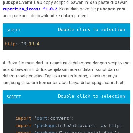
pubspec.yaml
. Lalu copy script di bawah ini dan paste di bawah
. Kemudian save file
pubspec.yaml
cupertino_icons: ^1.0.2
agar package, di download ke dalam project.
http
: ^0
.13
.4
4.
Buka file main.dart lalu ganti isi di dalamnya dengan script yang
ada di bawah ini. Untuk penjelasan ada di dalam script dan di
dalam tabel penjelas. Tapi jika masih kurang, silahkan tanya
langsung di kolom komentar atau tanya di fanspage sahretech.
import
'dart
:convert';

import
'package
:http/http.dart' as http;
