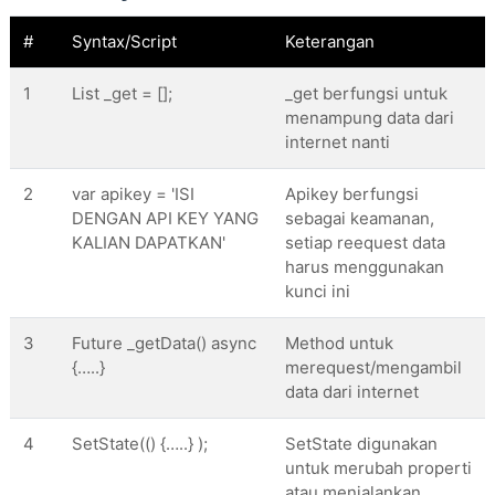
var
 apikey = 
'ISI DENGAN API KEY YANG KAL
#
Syntax/Script
Keterangan
@override
      void initState() {

1
List _get = [];
_get berfungsi untuk
super
.initState();

menampung data dari
        _getData();

internet nanti
      }

2
var apikey = 'ISI
Apikey berfungsi
DENGAN API KEY YANG
sebagai keamanan,
//method untuk merequest/mengambil data d
KALIAN DAPATKAN'
setiap reequest data
Future
 _getData() async {

harus menggunakan
try
 {

kunci ini
final
 response = await http.get(
Uri
.pa
"https://newsapi.org/v2/top-headl
3
Future _getData() async
Method untuk
{…..}
merequest/mengambil
// cek apakah respon berhasil
data dari internet
if
 (response.statusCode == 
200
) {

4
SetState(() {…..} );
SetState digunakan
final
 data = jsonDecode(response.bod
untuk merubah properti
atau menjalankan