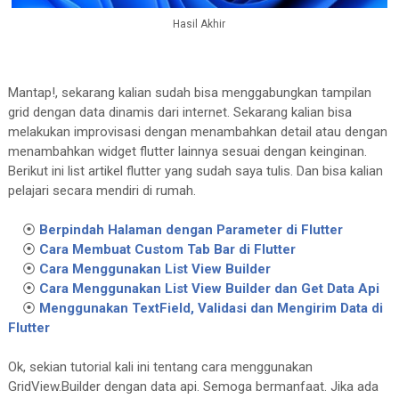
Key
? key,

Hasil Akhir
        required 
List
 get,

      }) : _get = get, 
super
(key: key);

Mantap!, sekarang kalian sudah bisa menggabungkan tampilan
final
List
 _get;

grid dengan data dinamis dari internet. Sekarang kalian bisa
melakukan improvisasi dengan menambahkan detail atau dengan
@override
menambahkan widget flutter lainnya sesuai dengan keinginan.
Widget
 build(
BuildContext
 context) {

Berikut ini list artikel flutter yang sudah saya tulis. Dan bisa kalian
return
GridView
.builder(

pelajari secara mendiri di rumah.
⦿
Berpindah Halaman dengan Parameter di Flutter
//wajib menggunakan 2 baris script di
⦿
Cara Membuat Custom Tab Bar di Flutter
          physics: 
NeverScrollableScrollPhysics
(
⦿
Cara Menggunakan List View Builder
          shrinkWrap: 
true
,

⦿
Cara Menggunakan List View Builder dan Get Data Api
⦿
Menggunakan TextField, Validasi dan Mengirim Data di
          gridDelegate: 
SliverGridDelegateWithF
Flutter
// banyak grid yang ditampilkan dal
            crossAxisCount: 
2
Ok, sekian tutorial kali ini tentang cara menggunakan
GridView.Builder dengan data api. Semoga bermanfaat. Jika ada
          ),
