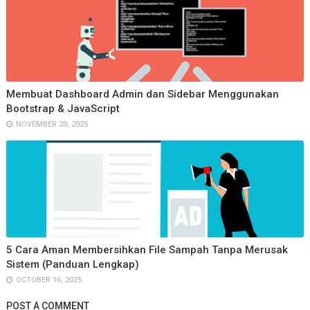
                ],

              ),

            ),

          ),

Membuat Dashboard Admin dan Sidebar Menggunakan
Bootstrap & JavaScript
         itemCount: _get.length,

NOVEMBER 20, 2025
        );

      }

    }
5 Cara Aman Membersihkan File Sampah Tanpa Merusak
Sistem (Panduan Lengkap)
OCTOBER 16, 2025
POST A COMMENT