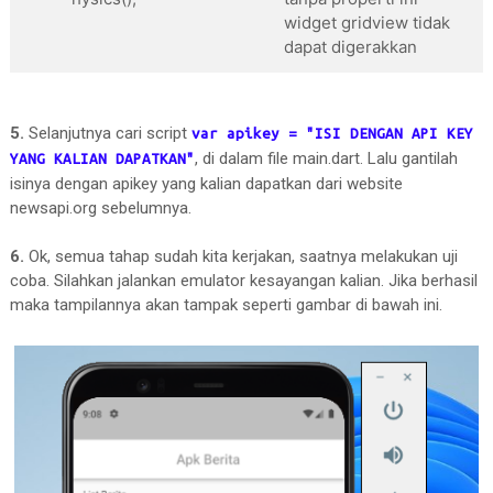
//membuat appbar dengan backgroun
widget gridview tidak
              appBar: 
AppBar
(

dapat digerakkan
                backgroundColor: 
Colors
.white,

                title: 
Builder
(builder: (context
return
Center
(

5.
Selanjutnya cari script
var apikey = "ISI DENGAN API KEY
                    child: 
Text
(

, di dalam file main.dart. Lalu gantilah
YANG KALIAN DAPATKAN"
"Apk Berita"
,

isinya dengan apikey yang kalian dapatkan dari website
                      style: 
TextStyle
(color: 
C
newsapi.org sebelumnya.
                    ),

                  );

6.
Ok, semua tahap sudah kita kerjakan, saatnya melakukan uji
coba. Silahkan jalankan emulator kesayangan kalian. Jika berhasil
                }),

maka tampilannya akan tampak seperti gambar di bawah ini.
              ),

              body: 
SingleChildScrollView
(

                child: 
Column
(

                  crossAxisAlignment: 
CrossAxis
                  children: [

Padding
(

                      padding: const 
EdgeInsets
.