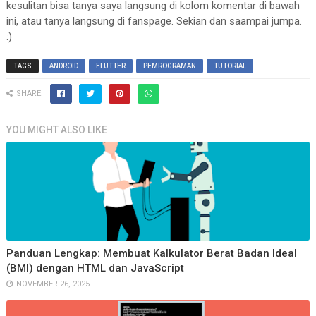
kesulitan bisa tanya saya langsung di kolom komentar di bawah
          itemBuilder: (_, index) => 
Padding
(

ini, atau tanya langsung di fanspage. Sekian dan saampai jumpa.
            padding: 
EdgeInsets
.all(
10
),

:)
            child: 
Card
(

              child: 
Column
(

TAGS
ANDROID
FLUTTER
PEMROGRAMAN
TUTORIAL
                children: [

SHARE:
Image
(

                    image: 
NetworkImage
(_get[in
YOU MIGHT ALSO LIKE
"https://cdn.pixabay.co
                    fit: 
BoxFit
.cover,

                  ),

Padding
(

                    padding: const 
EdgeInsets
.a
                    child: 
Text
(

                      _get[index][
'titl
e'] ?? 
"
Panduan Lengkap: Membuat Kalkulator Berat Badan Ideal
                      maxLines: 
3
,

(BMI) dengan HTML dan JavaScript
                      overflow: 
TextOverflow
.ell
NOVEMBER 26, 2025
                    ),

                  )
