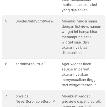
            setState(() {

method saat ada aksi
//memasukan data yang di dapat da
yang dijalankan
              _get = data[
'article
s'];

            });

5
SingleChildScrollView(
Memiliki fungsi sama
          }

…..)
dengan listview, namun
        } 
catch
 (e) {

widget ini hanya bisa
menampung satu
//tampilkan error di terminal
widget saja, dan
          print(e);

ukurannya bisa
        }

disesuaikan
      }

6
shrinkWrap: true,`
Agar widget tidak
@override
seukuran parent,
Widget
 build(
BuildContext
 context) {

ukurannya akan
return
MaterialApp
(

menyesuaikan tinggi
//menghilangkan debug label
dari widget tersebut
          debugShowCheckedModeBanner: 
false
,

7
physics:
Membuat widget
          home: 
Scaffold
(

NeverScrollableScrollP
gridview dapat discroll,
hysics(),
tanpa properti ini