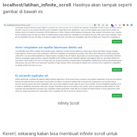
                    $.ajax({

localhost/latihan_infinite_scroll
. Hasilnya akan tampak seperti
gambar di bawah ini.
                            url: 
'loadMoreData.
                            type: 
"get"
,

                            beforeSend: 
functio
                                $(
".preloader"
).
                            }

                        })

                        .done(
function
 (
data
) 
{

//show data
                            $(
"#post-data"
).appe
                            $(
".preloader"
).fad
                        })

                        .fail(
function
 (
jqXHR, 
                            alert(
'server not r
Infinity Scroll
                        });

</
script
>
Keren!, sekarang kalian bisa membuat infinite scroll untuk
</
body
>