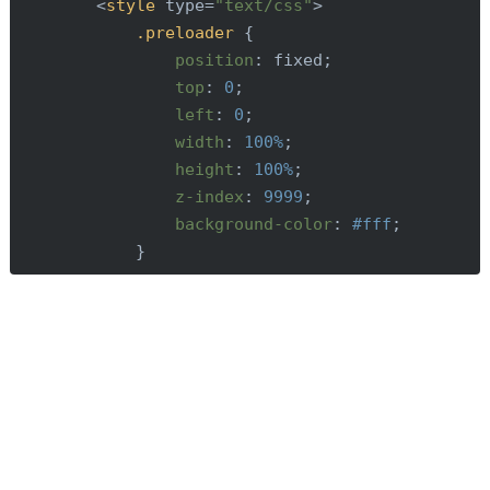
<
style
type
=
"text/css"
>
.preloader
 {

position
: fixed;

top
: 
0
;

left
: 
0
;

width
: 
100%
;

height
: 
100%
;

z-index
: 
9999
;

background-color
: 
#fff
;

            }

.loading
 {

position
: absolute;

left
: 
50%
;

top
: 
50%
;

transform
: 
translate
(-50%, -50%)
font
: 
14px
 arial;

            }
