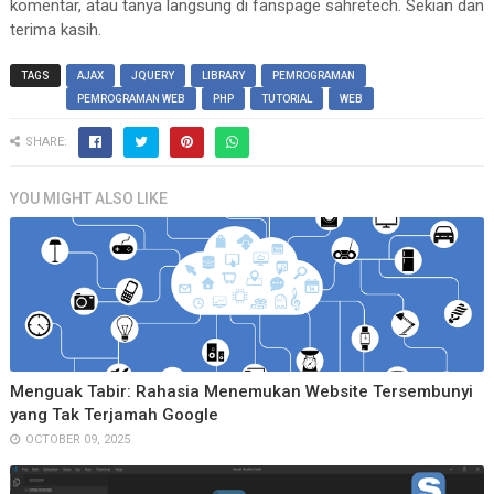
komentar, atau tanya langsung di fanspage sahretech. Sekian dan
terima kasih.
TAGS
AJAX
JQUERY
LIBRARY
PEMROGRAMAN
PEMROGRAMAN WEB
PHP
TUTORIAL
WEB
SHARE:
YOU MIGHT ALSO LIKE
Menguak Tabir: Rahasia Menemukan Website Tersembunyi
yang Tak Terjamah Google
OCTOBER 09, 2025