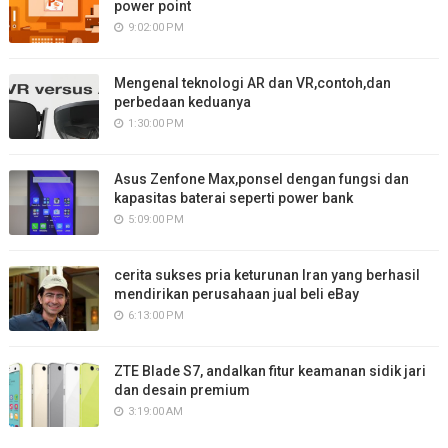
power point
9:02:00 PM
Mengenal teknologi AR dan VR,contoh,dan
perbedaan keduanya
1:30:00 PM
Asus Zenfone Max,ponsel dengan fungsi dan
kapasitas baterai seperti power bank
5:09:00 PM
cerita sukses pria keturunan Iran yang berhasil
mendirikan perusahaan jual beli eBay
6:13:00 PM
ZTE Blade S7, andalkan fitur keamanan sidik jari
dan desain premium
3:19:00 AM