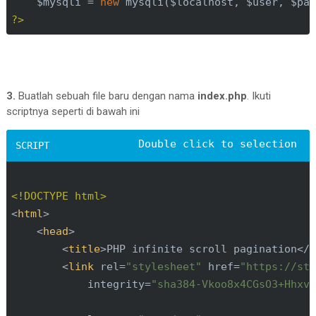
    $mysqli = 
new
?>
3.
Buatlah sebuah file baru dengan nama
index.php
. Ikuti
scriptnya seperti di bawah ini
<!DOCTYPE html>
<
html
>
<
head
>
<
title
>
PHP infinite scroll pagination
</
<
link
rel
=
"stylesheet"
href
=
"https://st
integrity
=
"sha384-Vkoo8x4CGsO3+Hhxv