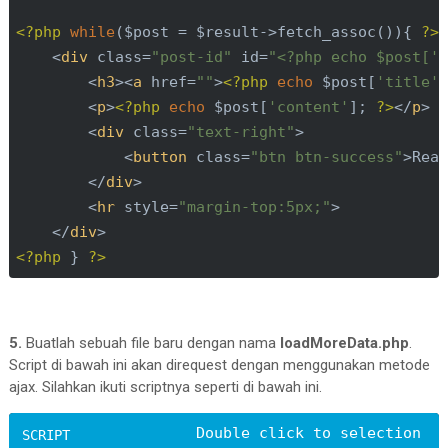
<
div
class
=
"col-md-12"
id
=
"post-dat
<?php
while
($post = $result->fetch_assoc()){ 
?>
<?php
<
div
class
=
"post-id"
id
=
"<?php echo $post['
require
(
'db_config.php'
);

<
h3
>
<
a
href
=
""
>
<?php
echo
 $post[
'title'
                $sql = 
"SELECT * FROM post

<
p
>
<?php
echo
 $post[
'content'
]; 
?>
</
p
>
                ORDER BY id_post DESC LIMIT 8"
; 
<
div
class
=
"text-right"
>
                $result = $mysqli->query($sql);

<
button
class
=
"btn btn-success"
>
Rea
?>
</
div
>
<?php
include
(
'data.php'
); 
?>
<
hr
style
=
"margin-top:5px;"
>
</
div
>
</
div
>
</
div
>
<?php
 } 
?>
<
script
src
=
"http://ajax.googleapis.com
<
script
src
=
"https://stackpath.bootstra
integrity
=
"sha384-wfSDF2E50Y2D1uUdj
5.
Buatlah sebuah file baru dengan nama
loadMoreData.php
.
</
script
>
Script di bawah ini akan direquest dengan menggunakan metode
ajax. Silahkan ikuti scriptnya seperti di bawah ini.
<
script
>
//when file loaded for first time, 