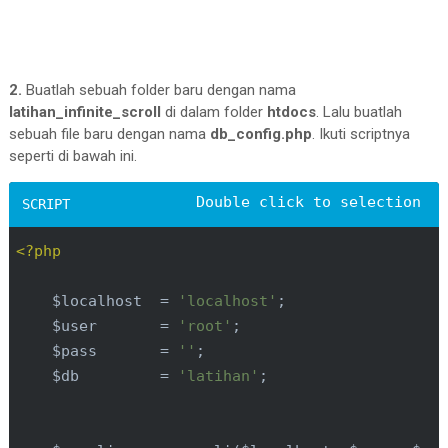
2.
Buatlah sebuah folder baru dengan nama
latihan_infinite_scroll
di dalam folder
htdocs
. Lalu buatlah
sebuah file baru dengan nama
db_config.php
. Ikuti scriptnya
seperti di bawah ini.
<?php
    $localhost  = 
'localhost'
;

    $user       = 
'root'
; 

    $pass       = 
''
;

    $db         = 
'latihan'
;
