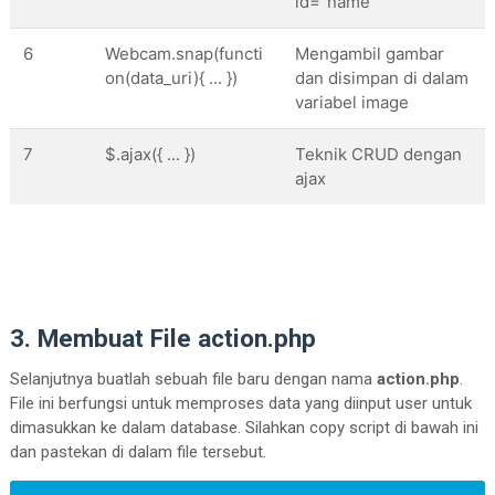
id="name"
<
script
 src=
"https://stackpath.bootstrapcdn
        integrity=
"sha384-uefMccjFJAIv6A+rW+L4A
6
Webcam.snap(functi
Mengambil gambar
</
script
>
on(data_uri){ ... })
dan disimpan di dalam
variabel image
<!-- webcamjs  -->
<
script
 src=
"https://cdnjs.cloudflare.com/a
7
$.ajax({ ... })
Teknik CRUD dengan
<
script
 language=
"JavaScript"
>
ajax
// menampilkan kamera dengan menentukan
        Webcam.set({

            width: 
320
,

            height: 
240
,

            image_format: 
'jpeg'
,

            jpeg_quality: 
90
3. Membuat File action.php
        });

Selanjutnya buatlah sebuah file baru dengan nama
action.php
.
File ini berfungsi untuk memproses data yang diinput user untuk
//menampilkan webcam di dalam file html
dimasukkan ke dalam database. Silahkan copy script di bawah ini
        Webcam.attach(
'#my_camera'
);

dan pastekan di dalam file tersebut.
</
script
>