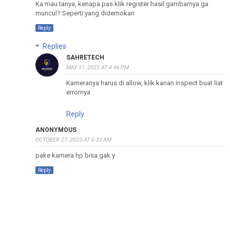
Ka mau tanya, kenapa pas klik register hasil gambarnya ga
muncul? Seperti yang didemokan
Reply
Replies
SAHRETECH
MAY 31, 2023 AT 4:46 PM
Kameranya harus di allow, klik kanan inspect buat liat
errornya
Reply
ANONYMOUS
OCTOBER 27, 2023 AT 6:33 AM
pake kamera hp bisa gak y
Reply