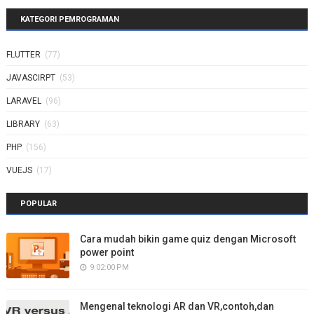
KATEGORI PEMROGRAMAN
FLUTTER
(77)
JAVASCIRPT
(53)
LARAVEL
(96)
LIBRARY
(63)
PHP
(156)
VUEJS
(17)
POPULAR
Cara mudah bikin game quiz dengan Microsoft
power point
9:02:00 PM
Mengenal teknologi AR dan VR,contoh,dan