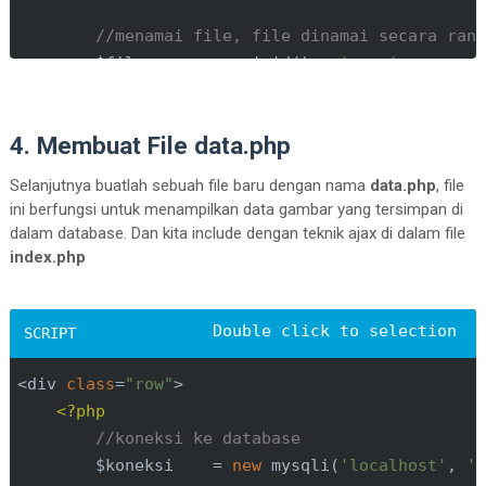
var
 email = $(
'#email'
).val();

//menamai file, file dinamai secara ran
        $file       = uniqid() . 
'.png'
;

//memasukkan data gambar ke dalam v
            Webcam.snap(
function
 (data_uri) 
{

//memindahkan file ke folder upload
                image = data_uri;

4. Membuat File data.php
        file_put_contents(UPLOAD_DIR.$file, $dat
            });

Selanjutnya buatlah sebuah file baru dengan nama
data.php
, file
//memasukkan data ke dalam tabel biodat
ini berfungsi untuk menampilkan data gambar yang tersimpan di
//mengirimkan data ke file action.p
        mysqli_query($koneksi, 
"insert into gal
dalam database. Dan kita include dengan teknik ajax di dalam file
            $.ajax({

?>
index.php
                url: 
'action.php'
,

                type: 
'POST'
,

                data: {

                    name: name,

                    email: email,

<div 
class
=
"row"
                    image: image

<?php
                },

//koneksi ke database
                success: 
function
 (
) 
{

$koneksi    = 
new
 mysqli(
'localhost'
, 
'