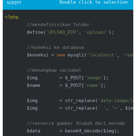
<
script
 type=
"text/javascript"
>
<?php
// saat dokumen selesai dibuat jalankan
//mendefinisikan folder
        $(document).ready(
function
 (
) 
{

        define(
'UPLOAD_DIR'
, 
'upload/'
);

            update();

        });

//koneksi ke database
        $koneksi = 
new
 mysqli(
'localhost'
, 
'roo
// jalankan aksi saat tombol register d
        $(
".tombol-simpan"
).click(
function
 (
) 
{

//menangkap variabel
            event.preventDefault();

        $img        = $_POST[
'image'
];

        $name       = $_POST[
'name'
];

// membuat variabel image
var
 image = 
''
;

        $img        = str_replace(
'data:image/j
        $img        = str_replace(
' '
, 
'+'
, $img
//mengambil data uername dari form 
var
 name = $(
'#name'
).val();

//resource gambar diubah dari encode
        $data       = base64_decode($img);

//mengambil data email dari form di