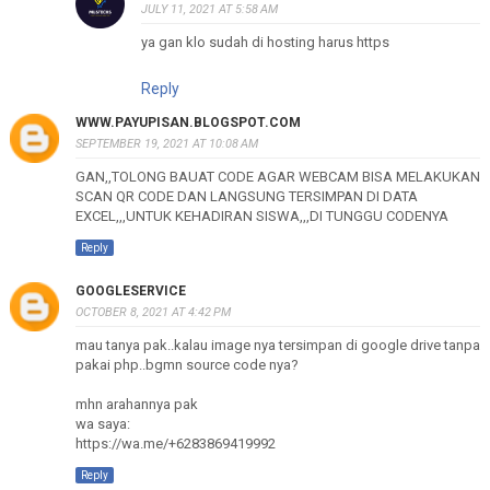
JULY 11, 2021 AT 5:58 AM
ya gan klo sudah di hosting harus https
Reply
WWW.PAYUPISAN.BLOGSPOT.COM
SEPTEMBER 19, 2021 AT 10:08 AM
GAN,,TOLONG BAUAT CODE AGAR WEBCAM BISA MELAKUKAN
SCAN QR CODE DAN LANGSUNG TERSIMPAN DI DATA
EXCEL,,,UNTUK KEHADIRAN SISWA,,,DI TUNGGU CODENYA
Reply
GOOGLESERVICE
OCTOBER 8, 2021 AT 4:42 PM
mau tanya pak..kalau image nya tersimpan di google drive tanpa
pakai php..bgmn source code nya?
mhn arahannya pak
wa saya:
https://wa.me/+6283869419992
Reply