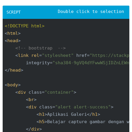
<!DOCTYPE html>
<
html
>
<
head
>
<!-- bootstrap  -->
<
link rel
=
"stylesheet"
 href=
"https://stackp
        integrity=
"sha384-9gVQ4dYFwwWSjIDZnLEWn
</
head
>
<
body
>
<
div
 class=
"container"
>
<
br
>
<
div
 class=
"alert alert-success"
>
<
h1
>
Aplikasi Galeri
</
h1
>
<
h5
>
Belajar capture gambar dengan w
</
div
>