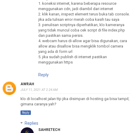
1. koneksi internet, karena beberapa resource
menggunakan cdn, jadi diambil dari internet
2. klik kanan, inspect element terus buka tab console.
jika ada tulisan error merah coba kasih tau saya
3. penulisan scriptnya diperhatikan, klo kameranya
yang tidak muncul coba cek script di file index.php
dan pastikan sama persis.
4. webcam harus di-allow agar bisa digunakan, cara
allow atau disallow bisa mengklik tombol camera
yang ada di form url
5. jika sudah publish di internet pastikan
menggunakan https
Reply
AWRAH
JULY 11, 2021 AT 2:24 AM
klo di localhost jalan ttp jika disimpan di hosting ga bisa tampil,
gimana caranya yah?
Reply
Replies
SAHRETECH