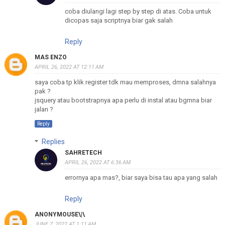
coba diulangi lagi step by step di atas. Coba untuk
dicopas saja scriptnya biar gak salah
Reply
MAS ENZO
APRIL 26, 2022 AT 12:11 AM
saya coba tp klik register tdk mau memproses, dmna salahnya
pak ?
jsquery atau bootstrapnya apa perlu di instal atau bgmna biar
jalan ?
Reply
Replies
SAHRETECH
APRIL 26, 2022 AT 6:36 AM
errornya apa mas?, biar saya bisa tau apa yang salah
Reply
ANONYMOUSE\|\
JUNE 7, 2022 AT 1:11 AM