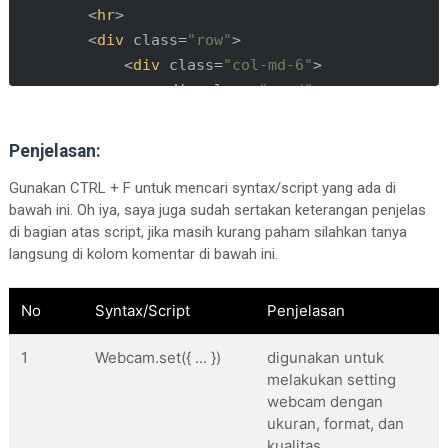
<
hr
>
<
div
 class=
"row"
>
<
div
 class=
"col-md-6"
>
<
div
class
=
"card"
>
<
div
 class=
"card-body"
>
<!-- form  -->
Penjelasan:
<
form
id
=
"form"
>
Gunakan CTRL + F untuk mencari syntax/script yang ada di
<
div
 class=
"form-gr
bawah ini. Oh iya, saya juga sudah sertakan keterangan penjelas
<
label
>
name
</
la
di bagian atas script, jika masih kurang paham silahkan tanya
<
input
 type=
"te
langsung di kolom komentar di bawah ini.
</
div
>
No
Syntax/Script
Penjelasan
<!-- kamera webcam 
<
div id
=
"my_camera"
1
Webcam.set({ ... })
digunakan untuk
</
div
>
melakukan setting
<
br
>
webcam dengan
<
hr
>
ukuran, format, dan
<
button
 type=
"submi
kualitas