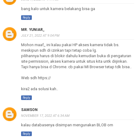
bang kalo untuk kamera belakang bisa ga
Reply
MR. YUNIAR_
JULY 21, 2022 AT 9:04 PM
Mohon maaf,, ini kalau pakai HP akses kamera tidak bs.
meskipun sdh di izinkan tapi tetap coba lg.
pilihannya harus di blokir dahulu kemudian buka di pengaturan
site permission, akses kamera untuk situs kita untk diijinkan.
Tapi hanya bisa d Chrome. cb pakai MI Browser tetap tdk bisa..
Web sdh https://
kira2 ada solusi kah..
Reply
SAMSON
NOVEMBER 17, 2022 AT 6:34 AM
kalau databasenya disimpan mengunakan BLOB om
Reply