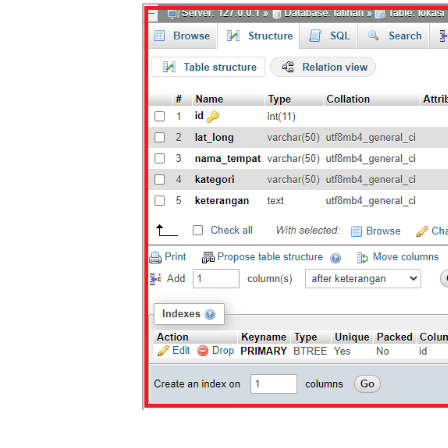
<!-- peta akan di
<
div
id
=
"mapid"
>
<
</
div
>
</
div
>
</
body
>
</
html
>