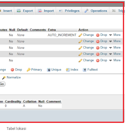
tampilkan dengan id = mapid -->
/
div
>
Tabel lokasi