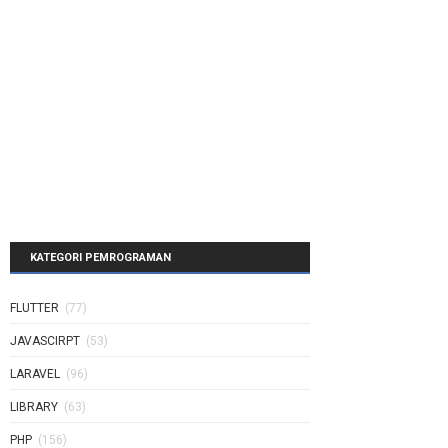
KATEGORI PEMROGRAMAN
FLUTTER
(77)
JAVASCIRPT
(53)
LARAVEL
(96)
LIBRARY
(63)
PHP
(156)