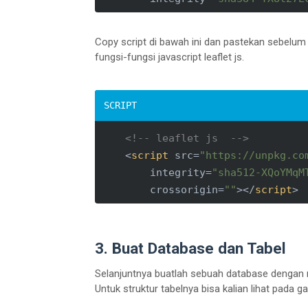
<
<
Copy script di bawah ini dan pastekan sebelum ta
<
fungsi-fungsi javascript leaflet js.
<
<
</
sel
</
div
>
<
div
clas
<!-- leaflet js  -->
<
labe
<
script
src
=
"https://unpkg.co
<
text
integrity
=
"sha512-XQoYMqM
</
div
>
crossorigin
=
""
>
</
script
>
<
div
clas
<
butt
</
div
>
3. Buat Database dan Tabel
</
form
>
</
div
>
Selanjuntnya buatlah sebuah database dengan n
</
div
>
Untuk struktur tabelnya bisa kalian lihat pada g
<
div
class
=
"col-8"
>
<