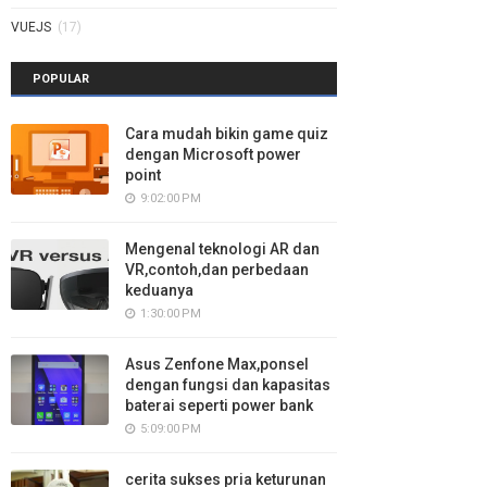
VUEJS
(17)
POPULAR
Cara mudah bikin game quiz
dengan Microsoft power
point
9:02:00 PM
Mengenal teknologi AR dan
VR,contoh,dan perbedaan
keduanya
1:30:00 PM
Asus Zenfone Max,ponsel
dengan fungsi dan kapasitas
baterai seperti power bank
5:09:00 PM
cerita sukses pria keturunan