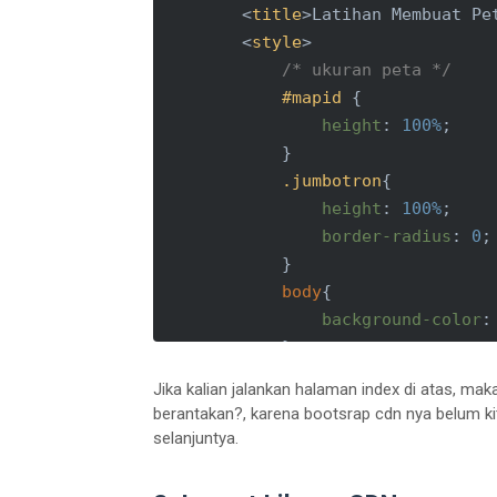
<
title
>
Latihan Membuat Pe
<
style
>
/* ukuran peta */
#mapid
 {

height
: 
100%
;

            }

.jumbotron
{

height
: 
100%
;

border-radius
: 
0
;

            }

body
{

background-color
:
            }

</
style
>
Jika kalian jalankan halaman index di atas, ma
</
head
>
berantakan?, karena bootsrap cdn nya belum ki
selanjuntya.
<
body
>
<
div
class
=
"row"
>
<!-- c