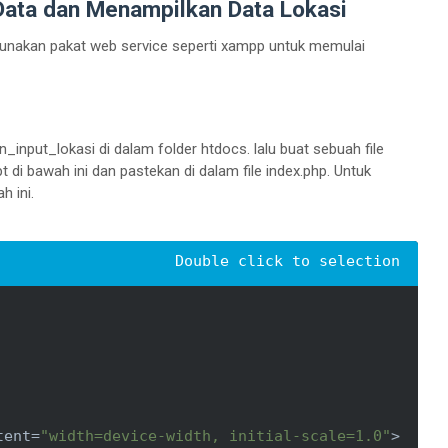
Data dan Menampilkan Data Lokasi
 gunakan pakat web service seperti xampp untuk memulai
_input_lokasi di dalam folder htdocs. lalu buat sebuah file
 di bawah ini dan pastekan di dalam file index.php. Untuk
h ini.
tent
=
"width=device-width, initial-scale=1.0"
>