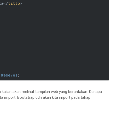
ta
</
title
>
 
#ebe7e1
;

ka kalian akan melihat tampilan web yang berantakan. Kenapa
ta import. Bootstrap cdn akan kita import pada tahap
lass row digunakan sebelum membuat column  -->