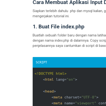
Cara Membuat Aplikasi Input 
Siapkan terlebih dahulu php dan mysql kalian,
mengerjakan tutorial ini.
1. Buat File index.php
Buatlah sebuah folder baru dengan nama latihan
dengan nama index.php di dalamnya. Copy script
penjelasannya saya cantumkan di script di bawa
<!DOCTYPE html>
<
html
lang
=
"en"
>
<
head
>
<
meta
charset
=
"UTF-8"
>
<
meta
name
=
"viewport"
con