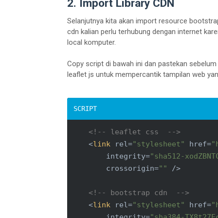
2. Import Library CDN
<
div
class
=
"col-4"
>
<
<
div
class
=
"jumbo
Selanjutnya kita akan import resource bootst
<
h1
>
Add Location
<
cdn kalian perlu terhubung dengan internet kare
local komputer.
<
hr
>
<
form
action
=
Copy script di bawah ini dan pastekan sebelum t
<
div
clas
leaflet js untuk mempercantik tampilan web yan
<
labe
<
inpu
</
div
>
<
div
clas
<
labe
<!-- leaflet css  -->
<
inpu
<
link
rel
=
"stylesheet"
href
=
"
</
div
>
integrity
=
"sha512-xodZBNT
<
div
clas
crossorigin
=
""
 />
<
labe
<
sele
<!-- bootstrap cdn  -->
<
<
link
rel
=
"stylesheet"
href
=
"
<
integrity
=
"sha384-TX8t27E