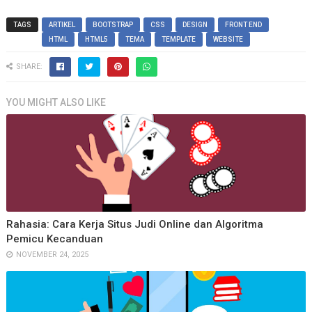
TAGS
ARTIKEL
BOOTSTRAP
CSS
DESIGN
FRONT END
HTML
HTML5
TEMA
TEMPLATE
WEBSITE
SHARE:
YOU MIGHT ALSO LIKE
Rahasia: Cara Kerja Situs Judi Online dan Algoritma
Pemicu Kecanduan
NOVEMBER 24, 2025