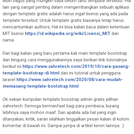
lebih bagus yang mungkin saya belum tahu template tersebut. Hal
lain yang sangat penting dalam mengembangkan sebuah aplikasi
dengan template gratis adalah harus ingat lisensi yang ada pada
template tersebut. Untuk template gratis biasanya tetap harus
mencantumkan authors, Hal ini bisa kalian baca dalam ketentuan
MIT lisensi
https://id.wikipedia.org/wiki/Lisensi_MIT
dan
nama
Dan bagi kalian yang baru pertama kali main template bootstrap
dan bingung cara menggunakannya saya berikan link tutorialnya
berikut ini
https://www.sahretech.com/2019/10/cara-pasang-
template-bootstrap-di.html
dan ini tutorial untuk pengguna
laravel
https://www.sahretech.com/2020/08/cara-mudah-
memasang-template-bootstrap.html
Ok sekian kumpulan template boostrap admin gratis pilihan
sahretech. Semoga bermanfaat bagi para pembaca, kurang
lebihnya saya mohon maaf. Dan apabila ada hal yang ingin
ditanyakan, kritik, saran silahkan tinggalkan pesan kalian di kolom
komentar di bawah ini. Sampai jumpa di artikel keren lainnya. :)