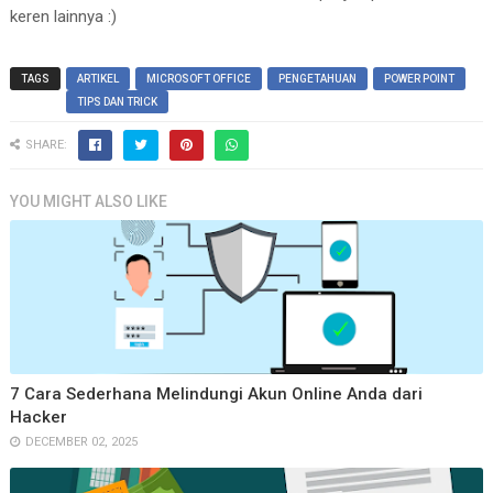
keren lainnya :)
TAGS
ARTIKEL
MICROSOFT OFFICE
PENGETAHUAN
POWER POINT
TIPS DAN TRICK
SHARE:
YOU MIGHT ALSO LIKE
7 Cara Sederhana Melindungi Akun Online Anda dari
Hacker
DECEMBER 02, 2025