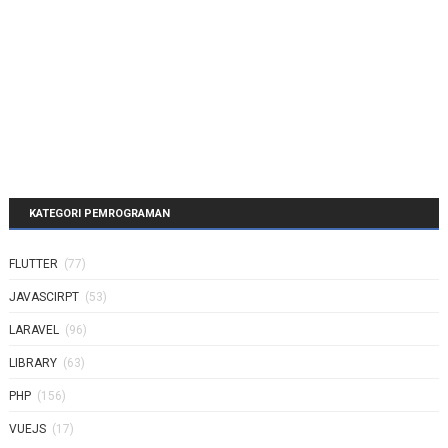
KATEGORI PEMROGRAMAN
FLUTTER
(77)
JAVASCIRPT
(53)
LARAVEL
(96)
LIBRARY
(63)
PHP
(156)
VUEJS
(17)