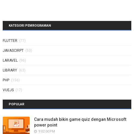
KATEGORI PEMROGRAMAN
FLUTTER
(77)
JAVASCIRPT
(53)
LARAVEL
(96)
LIBRARY
(63)
PHP
(156)
VUEJS
(17)
POPULAR
Cara mudah bikin game quiz dengan Microsoft
power point
9:02:00 PM