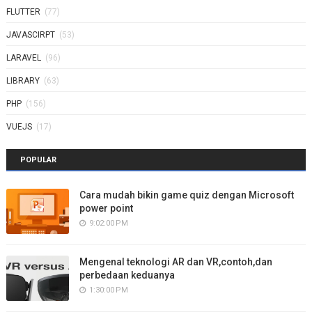
FLUTTER
(77)
JAVASCIRPT
(53)
LARAVEL
(96)
LIBRARY
(63)
PHP
(156)
VUEJS
(17)
POPULAR
Cara mudah bikin game quiz dengan Microsoft
power point
9:02:00 PM
Mengenal teknologi AR dan VR,contoh,dan
perbedaan keduanya
1:30:00 PM