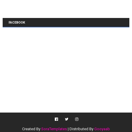
FACEBOOK
Created By
SoraTemplates
| Distributed By
Gooyaab