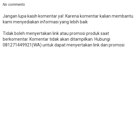
No comments
Jangan lupa kasih komentar ya!. Karena komentar kalian membantu
kami menyediakan informasi yang lebih baik
Tidak boleh menyertakan link atau promosi produk saat
berkomentar. Komentar tidak akan ditampilkan. Hubungi
081271449921(WA) untuk dapat menyertakan link dan promosi