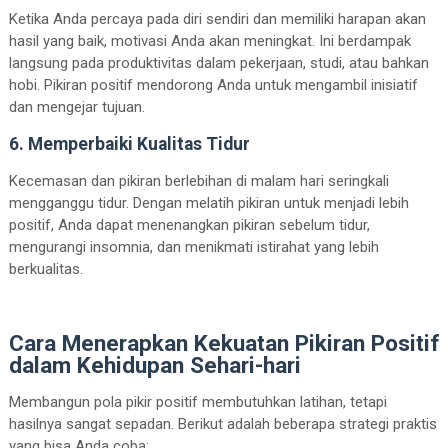
Ketika Anda percaya pada diri sendiri dan memiliki harapan akan
hasil yang baik, motivasi Anda akan meningkat. Ini berdampak
langsung pada produktivitas dalam pekerjaan, studi, atau bahkan
hobi. Pikiran positif mendorong Anda untuk mengambil inisiatif
dan mengejar tujuan.
6. Memperbaiki Kualitas Tidur
Kecemasan dan pikiran berlebihan di malam hari seringkali
mengganggu tidur. Dengan melatih pikiran untuk menjadi lebih
positif, Anda dapat menenangkan pikiran sebelum tidur,
mengurangi insomnia, dan menikmati istirahat yang lebih
berkualitas.
Cara Menerapkan Kekuatan Pikiran Positif
dalam Kehidupan Sehari-hari
Membangun pola pikir positif membutuhkan latihan, tetapi
hasilnya sangat sepadan. Berikut adalah beberapa strategi praktis
yang bisa Anda coba: