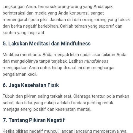
Lingkungan Anda, termasuk orang-orang yang Anda ajak
berinteraksi dan media yang Anda konsumsi, sangat
memengaruhi pola pikir. Jauhkan diri dari orang-orang yang toksik
dan berita negatif berlebihan. Carilah teman yang suportif dan
konten yang inspiratif.
5. Lakukan Meditasi dan Mindfulness
Meditasi membantu Anda menjadi lebih sadar akan pikiran Anda
dan mengelolanya tanpa terjebak. Latihan
mindfulness
mengajarkan Anda untuk hidup di saat ini dan menghargai
pengalaman kecil.
6. Jaga Kesehatan Fisik
Tubuh dan pikiran saling terkait erat. Olahraga teratur, pola makan
sehat, dan tidur yang cukup adalah fondasi penting untuk
menjaga energi positif dan kesehatan mental.
7. Tantang Pikiran Negatif
Ketika pikiran negatif muncul, jangan langsung mempercayainya.