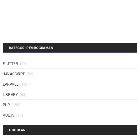
KATEGORI PEMROGRAMAN
FLUTTER
(77)
JAVASCIRPT
(53)
LARAVEL
(96)
LIBRARY
(63)
PHP
(156)
VUEJS
(17)
POPULAR