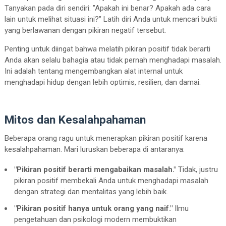
Tanyakan pada diri sendiri: "Apakah ini benar? Apakah ada cara
lain untuk melihat situasi ini?" Latih diri Anda untuk mencari bukti
yang berlawanan dengan pikiran negatif tersebut.
Penting untuk diingat bahwa melatih pikiran positif tidak berarti
Anda akan selalu bahagia atau tidak pernah menghadapi masalah.
Ini adalah tentang mengembangkan alat internal untuk
menghadapi hidup dengan lebih optimis, resilien, dan damai.
Mitos dan Kesalahpahaman
Beberapa orang ragu untuk menerapkan pikiran positif karena
kesalahpahaman. Mari luruskan beberapa di antaranya:
"Pikiran positif berarti mengabaikan masalah."
Tidak, justru
pikiran positif membekali Anda untuk menghadapi masalah
dengan strategi dan mentalitas yang lebih baik.
"Pikiran positif hanya untuk orang yang naif."
Ilmu
pengetahuan dan psikologi modern membuktikan