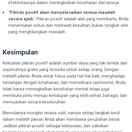
efektivitasnya dalam meningkatkan kesehatan dan kinerja.
"Pikiran positif akan menyelesaikan semua masalah
secara ajaib."
Pikiran positif adalah alat yang membantu Anda
menemukan solusi dan melewati kesulitan, bukan tongkat sihir
yang menghilangkan masalah.
Kesimpulan
Kekuatan pikiran positif adalah sumber daya yang tak ternilai dan
sepenuhnya gratis yang tersedia untuk setiap orang. Dengan
melatih pikiran Anda untuk fokus pada hal-hal baik, menghadapi
tantangan dengan ketahanan, dan memelihara optimisme, Anda
tidak hanya meningkatkan kesehatan mental tetapi juga
membuka pintu menuju kehidupan yang lebih sehat, bahagia, dan
memuaskan secara keseluruhan.
Memulainya mungkin terasa sulit, namun setiap langkah kecil
dalam melatih pikiran Anda akan membawa perubahan besar.
Jadikan pikiran positif sebagai kebiasaan, dan saksikan