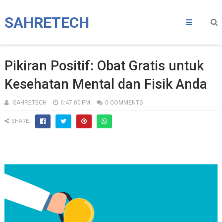
SAHRETECH
Pikiran Positif: Obat Gratis untuk
Kesehatan Mental dan Fisik Anda
SAHRETECH
6:47:00 PM
0 COMMENTS
SHARE: