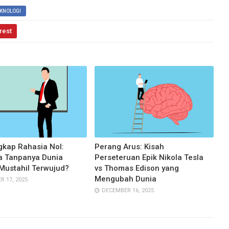
KNOLOGI
rest
kap Rahasia Nol:
Perang Arus: Kisah
 Tanpanya Dunia
Perseteruan Epik Nikola Tesla
Mustahil Terwujud?
vs Thomas Edison yang
Mengubah Dunia
 17, 2025
DECEMBER 16, 2025