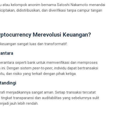
vidu atau kelompok anonim bernama Satoshi Nakamoto menandai
iptakan, didistribusikan, dan diverifikasi tanpa campur tangan
yptocurrency Merevolusi Keuangan?
 keuangan sangat luas dan transformatif:
rantara
perantara seperti bank untuk memverifikasi dan memproses
 ini. Dengan sistem
peer-to-peer
, individu dapat bertransaksi
u, dan risiko yang terkait dengan pihak ketiga.
tandingi
grafi menjadikannya sangat aman. Setiap transaksi tercatat
ingkat transparansi dan auditabilitas yang sebelumnya sulit
njadi jauh lebih rendah.