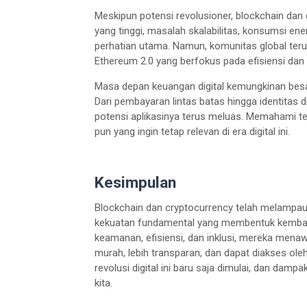
Meskipun potensi revolusioner, blockchain dan 
yang tinggi, masalah skalabilitas, konsumsi ene
perhatian utama. Namun, komunitas global terus
Ethereum 2.0 yang berfokus pada efisiensi dan s
Masa depan keuangan digital kemungkinan besar
Dari pembayaran lintas batas hingga identitas 
potensi aplikasinya terus meluas. Memahami tekn
pun yang ingin tetap relevan di era digital ini.
Kesimpulan
Blockchain dan cryptocurrency telah melampaui
kekuatan fundamental yang membentuk kembali a
keamanan, efisiensi, dan inklusi, mereka menaw
murah, lebih transparan, dan dapat diakses ol
revolusi digital ini baru saja dimulai, dan dam
kita.