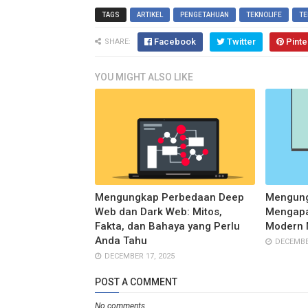
TAGS
ARTIKEL
PENGETAHUAN
TEKNOLIFE
TE
Facebook
Twitter
Pinte
SHARE:
YOU MIGHT ALSO LIKE
Mengungkap Perbedaan Deep
Mengung
Web dan Dark Web: Mitos,
Mengapa
Fakta, dan Bahaya yang Perlu
Modern 
Anda Tahu
DECEMBER
DECEMBER 17, 2025
POST A COMMENT
No comments