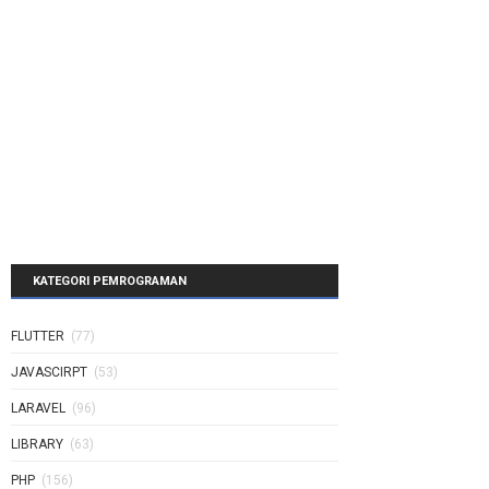
KATEGORI PEMROGRAMAN
FLUTTER
(77)
JAVASCIRPT
(53)
LARAVEL
(96)
LIBRARY
(63)
PHP
(156)