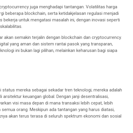
cryptocurrency juga menghadapi tantangan. Volatilitas harga
rgi beberapa blockchain, serta ketidakjelasan regulasi menjadi
 bekerja untuk mengatasi masalah ini, dengan inovasi seperti
kalabilitas.
 akan semakin terjalin dengan blockchain dan cryptocurrency.
digital yang aman dan sistem rantai pasok yang transparan,
ologi ini bukan lagi pilihan, melainkan keharusan bagi siapa
 status mereka sebagai sekadar tren teknologi; mereka adalah
rsitektur keuangan global. Dengan janji desentralisasi,
arkan visi masa depan di mana transaksi lebih cepat, lebih
eh semua orang. Meskipun ada tantangan yang harus diatasi,
paknya akan terus terasa di seluruh spektrum ekonomi dan sosial