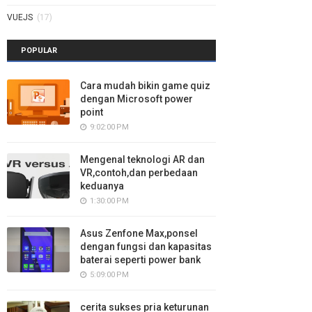
VUEJS
(17)
POPULAR
Cara mudah bikin game quiz
dengan Microsoft power
point
9:02:00 PM
Mengenal teknologi AR dan
VR,contoh,dan perbedaan
keduanya
1:30:00 PM
Asus Zenfone Max,ponsel
dengan fungsi dan kapasitas
baterai seperti power bank
5:09:00 PM
cerita sukses pria keturunan