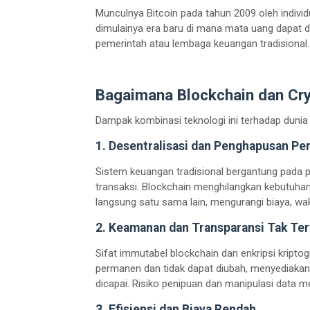
Munculnya Bitcoin pada tahun 2009 oleh indi
dimulainya era baru di mana mata uang dapat dic
pemerintah atau lembaga keuangan tradisional.
Bagaimana Blockchain dan Cr
Dampak kombinasi teknologi ini terhadap dunia
1. Desentralisasi dan Penghapusan Pe
Sistem keuangan tradisional bergantung pada 
transaksi. Blockchain menghilangkan kebutuhan
langsung satu sama lain, mengurangi biaya, wakt
2. Keamanan dan Transparansi Tak Ter
Sifat immutabel blockchain dan enkripsi kripto
permanen dan tidak dapat diubah, menyediakan t
dicapai. Risiko penipuan dan manipulasi data me
3. Efisiensi dan Biaya Rendah