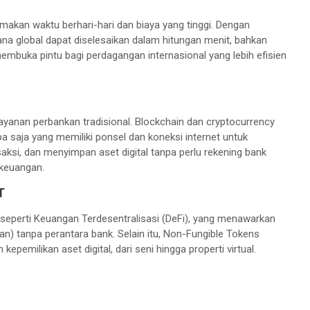
memakan waktu berhari-hari dan biaya yang tinggi. Dengan
ana global dapat diselesaikan dalam hitungan menit, bahkan
 membuka pintu bagi perdagangan internasional yang lebih efisien
 layanan perbankan tradisional. Blockchain dan cryptocurrency
saja yang memiliki ponsel dan koneksi internet untuk
si, dan menyimpan aset digital tanpa perlu rekening bank
 keuangan.
T
u seperti Keuangan Terdesentralisasi (DeFi), yang menawarkan
an) tanpa perantara bank. Selain itu, Non-Fungible Tokens
epemilikan aset digital, dari seni hingga properti virtual.