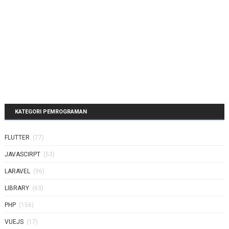
KATEGORI PEMROGRAMAN
FLUTTER
(77)
JAVASCIRPT
(53)
LARAVEL
(96)
LIBRARY
(63)
PHP
(156)
VUEJS
(17)