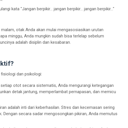
ulangi kata "Jangan berpikir... jangan berpikir... jangan berpikir..."
ap malam, otak Anda akan mulai mengasosiasikan urutan
berapa minggu, Anda mungkin sudah bisa terlelap sebelum
ncinya adalah disiplin dan kesabaran.
ktif?
isiologi dan psikologi:
setiap otot secara sistematis, Anda mengurangi ketegangan
enurunkan detak jantung, memperlambat pernapasan, dan memicu
an adalah inti dari keberhasilan. Stres dan kecemasan sering
muk. Dengan secara sadar mengosongkan pikiran, Anda memutus