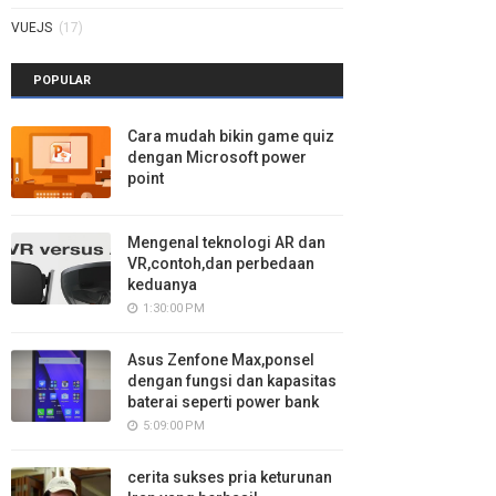
VUEJS
(17)
POPULAR
Cara mudah bikin game quiz
dengan Microsoft power
point
Mengenal teknologi AR dan
VR,contoh,dan perbedaan
keduanya
1:30:00 PM
Asus Zenfone Max,ponsel
dengan fungsi dan kapasitas
baterai seperti power bank
5:09:00 PM
cerita sukses pria keturunan