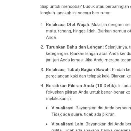
Siap untuk mencoba? Duduk atau berbaringlah d
langkah-langkah ini secara berurutan:
Relaksasi Otot Wajah:
Mulailah dengan mere
mata, rahang, hingga lidah. Biarkan semua
Anda.
Turunkan Bahu dan Lengan:
Selanjutnya, 
ketegangan. Biarkan lengan atas Anda kendur
jari-jari Anda lemas. Jika Anda merasa tegan
Relaksasi Tubuh Bagian Bawah:
Pindah ke 
pergelangan kaki dan telapak kaki. Biarkan k
Bersihkan Pikiran Anda (10 Detik):
Ini ada
fokuskan pikiran Anda untuk benar-benar ko
melakukan ini:
Visualisasi:
Bayangkan diri Anda berbaring
Tidak ada suara, tidak ada pikiran.
Visualisasi Lain:
Bayangkan diri Anda ber
gulita. Tidak ada apa-apa, hanya kegelapa