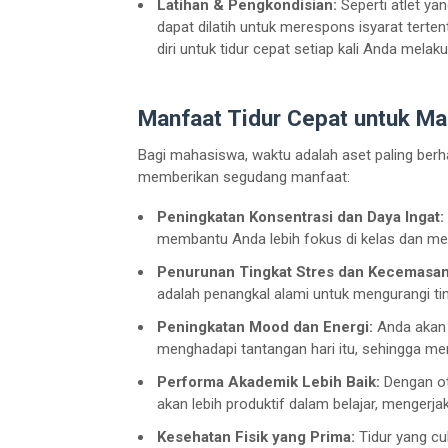
Latihan & Pengkondisian:
Seperti atlet yan
dapat dilatih untuk merespons isyarat terten
diri untuk tidur cepat setiap kali Anda melak
Manfaat Tidur Cepat untuk M
Bagi mahasiswa, waktu adalah aset paling berh
memberikan segudang manfaat:
Peningkatan Konsentrasi dan Daya Ingat:
membantu Anda lebih fokus di kelas dan meng
Penurunan Tingkat Stres dan Kecemasan
adalah penangkal alami untuk mengurangi tin
Peningkatan Mood dan Energi:
Anda akan 
menghadapi tantangan hari itu, sehingga mengu
Performa Akademik Lebih Baik:
Dengan ota
akan lebih produktif dalam belajar, mengerja
Kesehatan Fisik yang Prima:
Tidur yang c