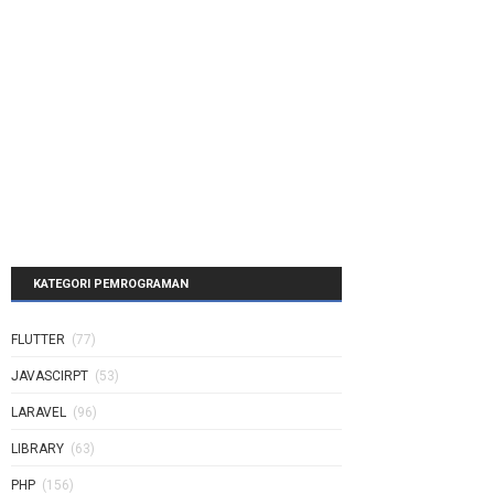
KATEGORI PEMROGRAMAN
FLUTTER
(77)
JAVASCIRPT
(53)
LARAVEL
(96)
LIBRARY
(63)
PHP
(156)