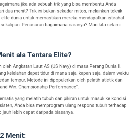
bagaimana jika ada sebuah trik yang bisa membantu Anda
ri dua menit? Trik ini bukan sekadar mitos, melainkan teknik
 elite dunia untuk memastikan mereka mendapatkan istirahat
 sekalipun. Penasaran bagaimana caranya? Mari kita selami
enit ala Tentara Elite?
an oleh Angkatan Laut AS (US Navy) di masa Perang Dunia II.
ng kelelahan dapat tidur di mana saja, kapan saja, dalam waktu
dan tempur. Metode ini dipopulerkan oleh pelatih atletik dan
x and Win: Championship Performance".
sistematis yang melatih tubuh dan pikiran untuk masuk ke kondisi
onsisten, Anda bisa memprogram ulang respons tubuh terhadap
p jauh lebih cepat daripada biasanya.
2 Menit: