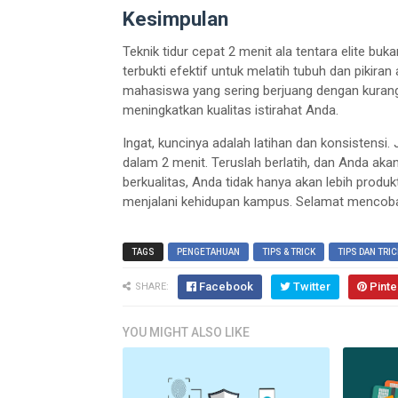
Kesimpulan
Teknik tidur cepat 2 menit ala tentara elite bu
terbukti efektif untuk melatih tubuh dan pikiran
mahasiswa yang sering berjuang dengan kurang 
meningkatkan kualitas istirahat Anda.
Ingat, kuncinya adalah latihan dan konsistensi. 
dalam 2 menit. Teruslah berlatih, dan Anda ak
berkualitas, Anda tidak hanya akan lebih produk
menjalani kehidupan kampus. Selamat mencob
TAGS
PENGETAHUAN
TIPS & TRICK
TIPS DAN TRIC
Facebook
Twitter
Pinte
SHARE:
YOU MIGHT ALSO LIKE