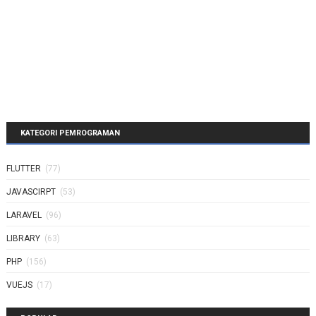
KATEGORI PEMROGRAMAN
FLUTTER
(77)
JAVASCIRPT
(53)
LARAVEL
(96)
LIBRARY
(63)
PHP
(156)
VUEJS
(17)