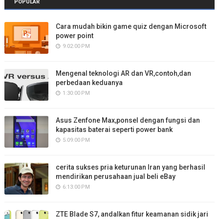
POPULAR
Cara mudah bikin game quiz dengan Microsoft
power point
9:02:00 PM
Mengenal teknologi AR dan VR,contoh,dan
perbedaan keduanya
1:30:00 PM
Asus Zenfone Max,ponsel dengan fungsi dan
kapasitas baterai seperti power bank
5:09:00 PM
cerita sukses pria keturunan Iran yang berhasil
mendirikan perusahaan jual beli eBay
6:13:00 PM
ZTE Blade S7, andalkan fitur keamanan sidik jari