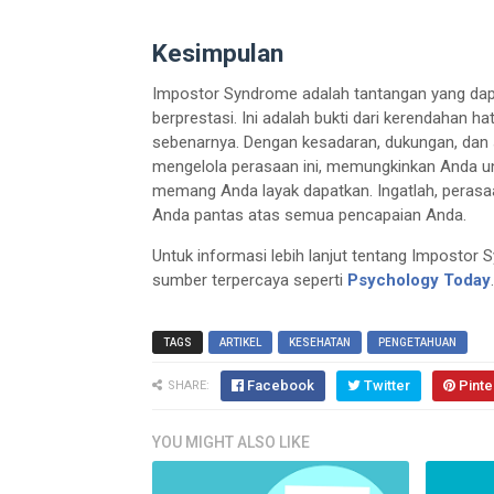
Kesimpulan
Impostor Syndrome adalah tantangan yang dapat
berprestasi. Ini adalah bukti dari kerendahan
sebenarnya. Dengan kesadaran, dukungan, dan s
mengelola perasaan ini, memungkinkan Anda 
memang Anda layak dapatkan. Ingatlah, perasaa
Anda pantas atas semua pencapaian Anda.
Untuk informasi lebih lanjut tentang Impostor S
sumber terpercaya seperti
Psychology Today
.
TAGS
ARTIKEL
KESEHATAN
PENGETAHUAN
Facebook
Twitter
Pinte
SHARE:
YOU MIGHT ALSO LIKE