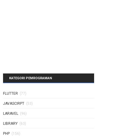
KATEGORI PEMROGRAMAN
FLUTTER
(77)
JAVASCIRPT
(53)
LARAVEL
(96)
LIBRARY
(63)
PHP
(156)