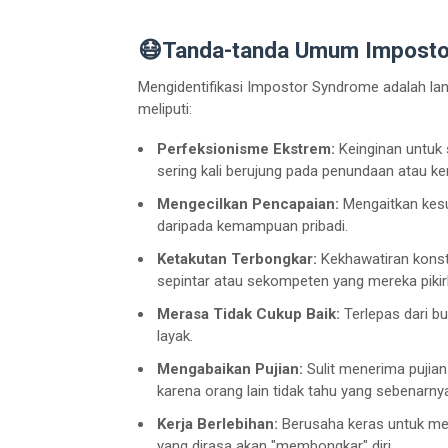
😷Tanda-tanda Umum Imposto
Mengidentifikasi Impostor Syndrome adalah l
meliputi:
Perfeksionisme Ekstrem:
Keinginan untuk
sering kali berujung pada penundaan atau ker
Mengecilkan Pencapaian:
Mengaitkan kesuk
daripada kemampuan pribadi.
Ketakutan Terbongkar:
Kekhawatiran konst
sepintar atau sekompeten yang mereka pikir
Merasa Tidak Cukup Baik:
Terlepas dari bu
layak.
Mengabaikan Pujian:
Sulit menerima pujian
karena orang lain tidak tahu yang sebenarny
Kerja Berlebihan:
Berusaha keras untuk me
yang dirasa akan "membongkar" diri.