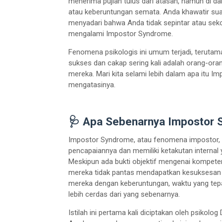
menerima pujian tulus dari atasan, namun di d
atau keberuntungan semata. Anda khawatir sua
menyadari bahwa Anda tidak sepintar atau sek
mengalami Impostor Syndrome.
Fenomena psikologis ini umum terjadi, terutama 
sukses dan cakap sering kali adalah orang-ora
mereka. Mari kita selami lebih dalam apa itu I
mengatasinya.
🩺 Apa Sebenarnya Impostor
Impostor Syndrome, atau fenomena impostor, 
pencapaiannya dan memiliki ketakutan internal
Meskipun ada bukti objektif mengenai kompete
mereka tidak pantas mendapatkan kesuksesan y
mereka dengan keberuntungan, waktu yang tepa
lebih cerdas dari yang sebenarnya.
Istilah ini pertama kali diciptakan oleh psikol