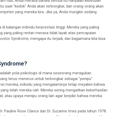
alam hati, Anda merasa bahwa semua itu hanyalah kebetulan
tu saat "kedok" Anda akan terbongkar, dan orang-orang akan
ompeten yang mereka kira. Jika ya, Anda mungkin sedang
di kalangan individu berprestasi tinggi. Mereka yang paling
ng yang paling rentan merasa tidak layak atas pencapaian
mpostor Syndrome, mengapa itu terjadi, dan bagaimana kita bisa
 Syndrome?
adalah pola psikologis di mana seseorang meragukan
 yang terus-menerus untuk terbongkar sebagai "penipu".
nsi mereka, individu yang mengalaminya tetap meyakini bahwa
ang telah mereka raih. Mereka sering mengaitkan keberhasilan
t, atau upaya menipu orang lain agar berpikir bahwa mereka
og Dr. Pauline Rose Clance dan Dr. Suzanne Imes pada tahun 1978.