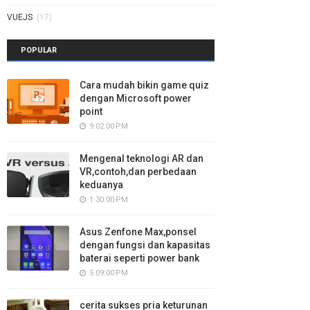
VUEJS
(17)
POPULAR
Cara mudah bikin game quiz
dengan Microsoft power
point
9:02:00 PM
Mengenal teknologi AR dan
VR,contoh,dan perbedaan
keduanya
1:30:00 PM
Asus Zenfone Max,ponsel
dengan fungsi dan kapasitas
baterai seperti power bank
5:09:00 PM
cerita sukses pria keturunan