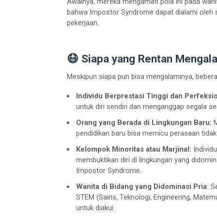
Awalnya, mereka mengamati pola ini pada wanit
bahwa Impostor Syndrome dapat dialami oleh siap
pekerjaan.
😷 Siapa yang Rentan Mengal
Meskipun siapa pun bisa mengalaminya, beberap
Individu Berprestasi Tinggi dan Perfeksio
untuk diri sendiri dan menganggap segala s
Orang yang Berada di Lingkungan Baru:
M
pendidikan baru bisa memicu perasaan tida
Kelompok Minoritas atau Marjinal:
Individ
membuktikan diri di lingkungan yang didomi
Impostor Syndrome.
Wanita di Bidang yang Didominasi Pria:
Se
STEM (Sains, Teknologi, Engineering, Matem
untuk diakui.