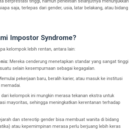
a berprestasi tinggi, namun penelitian selanjutnya menunjukkan
a saja, terlepas dari gender, usia, latar belakang, atau bidang
ami Impostor Syndrome?
a kelompok lebih rentan, antara lain:
nis:
Mereka cenderung menetapkan standar yang sangat tinggi
esuatu selain kesempurnaan sebagai kegagalan.
emulai pekerjaan baru, beralih karier, atau masuk ke institusi
k memadai.
u dari kelompok ini mungkin merasa tekanan ekstra untuk
nasi mayoritas, sehingga meningkatkan kerentanan terhadap
jarah dan stereotip gender bisa membuat wanita di bidang
atika) atau kepemimpinan merasa perlu berjuang lebih keras