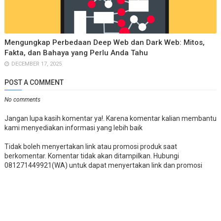
Mengungkap Perbedaan Deep Web dan Dark Web: Mitos,
Fakta, dan Bahaya yang Perlu Anda Tahu
DECEMBER 17, 2025
POST A COMMENT
No comments
Jangan lupa kasih komentar ya!. Karena komentar kalian membantu
kami menyediakan informasi yang lebih baik
Tidak boleh menyertakan link atau promosi produk saat
berkomentar. Komentar tidak akan ditampilkan. Hubungi
081271449921(WA) untuk dapat menyertakan link dan promosi