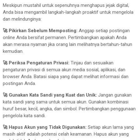
Meskipun mustahil untuk sepenuhnya menghapus jejak digital,
Anda bisa mengambil langkah-langkah proaktif untuk mengelola
dan melindunginya:
🚀
Pikirkan Sebelum Memposting:
Anggap setiap postingan
online Anda bersifat permanen. Pertimbangkan apakah Anda
akan merasa nyaman jika orang lain melihatnya bertahun-tahun
kemudian.
🚀
Periksa Pengaturan Privasi:
Tinjau dan sesuaikan
pengaturan privasi di semua akun media sosial, aplikasi, dan
browser Anda. Batasi siapa yang dapat melihat informasi dan
postingan Anda.
🚀
Gunakan Kata Sandi yang Kuat dan Unik:
Jangan gunakan
kata sandi yang sama untuk semua akun. Gunakan kombinasi
huruf besar, kecil, angka, dan simbol. Pertimbangkan penggunaan
pengelola kata sandi.
🚀
Hapus Akun yang Tidak Digunakan:
Setiap akun lama yang
masih aktif adalah potensi celah keamanan. Hapus akun yang