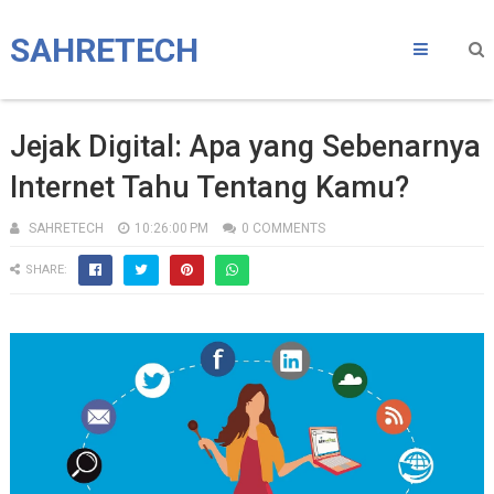
SAHRETECH
Jejak Digital: Apa yang Sebenarnya
Internet Tahu Tentang Kamu?
SAHRETECH
10:26:00 PM
0 COMMENTS
SHARE: