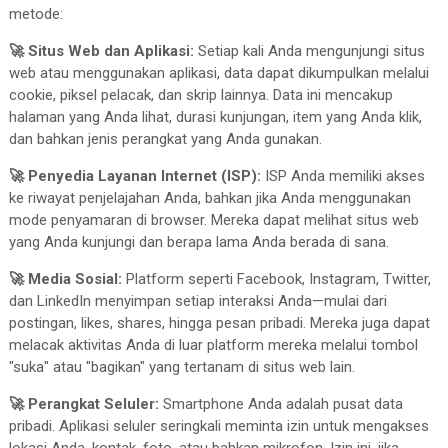
metode:
🚀 Situs Web dan Aplikasi:
Setiap kali Anda mengunjungi situs
web atau menggunakan aplikasi, data dapat dikumpulkan melalui
cookie, piksel pelacak, dan skrip lainnya. Data ini mencakup
halaman yang Anda lihat, durasi kunjungan, item yang Anda klik,
dan bahkan jenis perangkat yang Anda gunakan.
🚀
Penyedia Layanan Internet (ISP):
ISP Anda memiliki akses
ke riwayat penjelajahan Anda, bahkan jika Anda menggunakan
mode penyamaran di browser. Mereka dapat melihat situs web
yang Anda kunjungi dan berapa lama Anda berada di sana.
🚀
Media Sosial:
Platform seperti Facebook, Instagram, Twitter,
dan LinkedIn menyimpan setiap interaksi Anda—mulai dari
postingan, likes, shares, hingga pesan pribadi. Mereka juga dapat
melacak aktivitas Anda di luar platform mereka melalui tombol
"suka" atau "bagikan" yang tertanam di situs web lain.
🚀
Perangkat Seluler:
Smartphone Anda adalah pusat data
pribadi. Aplikasi seluler seringkali meminta izin untuk mengakses
lokasi Anda, kontak, foto, atau bahkan mikrofon. Izin ini, jika