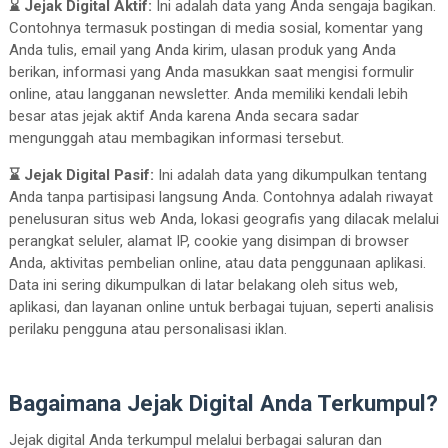
⌛ Jejak Digital Aktif:
Ini adalah data yang Anda sengaja bagikan.
Contohnya termasuk postingan di media sosial, komentar yang
Anda tulis, email yang Anda kirim, ulasan produk yang Anda
berikan, informasi yang Anda masukkan saat mengisi formulir
online, atau langganan newsletter. Anda memiliki kendali lebih
besar atas jejak aktif Anda karena Anda secara sadar
mengunggah atau membagikan informasi tersebut.
⌛
Jejak Digital Pasif:
Ini adalah data yang dikumpulkan tentang
Anda tanpa partisipasi langsung Anda. Contohnya adalah riwayat
penelusuran situs web Anda, lokasi geografis yang dilacak melalui
perangkat seluler, alamat IP, cookie yang disimpan di browser
Anda, aktivitas pembelian online, atau data penggunaan aplikasi.
Data ini sering dikumpulkan di latar belakang oleh situs web,
aplikasi, dan layanan online untuk berbagai tujuan, seperti analisis
perilaku pengguna atau personalisasi iklan.
Bagaimana Jejak Digital Anda Terkumpul?
Jejak digital Anda terkumpul melalui berbagai saluran dan