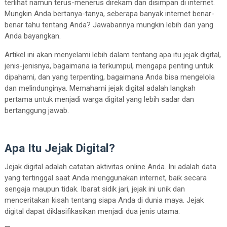
terlihat namun terus-menerus direkam dan disimpan di internet.
Mungkin Anda bertanya-tanya, seberapa banyak internet benar-
benar tahu tentang Anda? Jawabannya mungkin lebih dari yang
Anda bayangkan.
Artikel ini akan menyelami lebih dalam tentang apa itu jejak digital,
jenis-jenisnya, bagaimana ia terkumpul, mengapa penting untuk
dipahami, dan yang terpenting, bagaimana Anda bisa mengelola
dan melindunginya. Memahami jejak digital adalah langkah
pertama untuk menjadi warga digital yang lebih sadar dan
bertanggung jawab.
Apa Itu Jejak Digital?
Jejak digital adalah catatan aktivitas online Anda. Ini adalah data
yang tertinggal saat Anda menggunakan internet, baik secara
sengaja maupun tidak. Ibarat sidik jari, jejak ini unik dan
menceritakan kisah tentang siapa Anda di dunia maya. Jejak
digital dapat diklasifikasikan menjadi dua jenis utama: