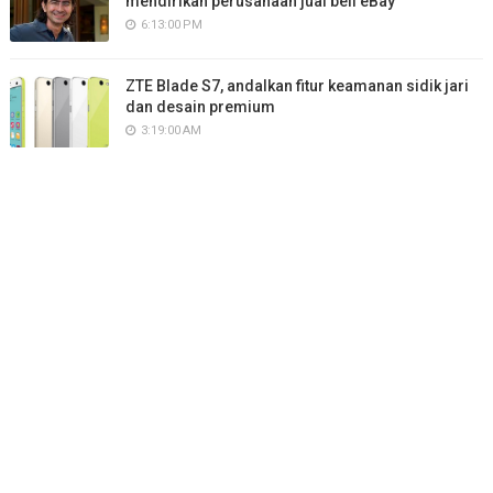
mendirikan perusahaan jual beli eBay
6:13:00 PM
ZTE Blade S7, andalkan fitur keamanan sidik jari
dan desain premium
3:19:00 AM