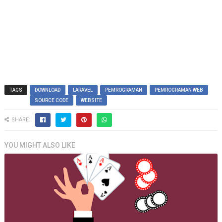
TAGS
DOWNLOAD
LARAVEL
PEMROGRAMAN
PEMROGRAMAN WEB
SOURCE CODE
WEBSITE
SHARE:
YOU MIGHT ALSO LIKE