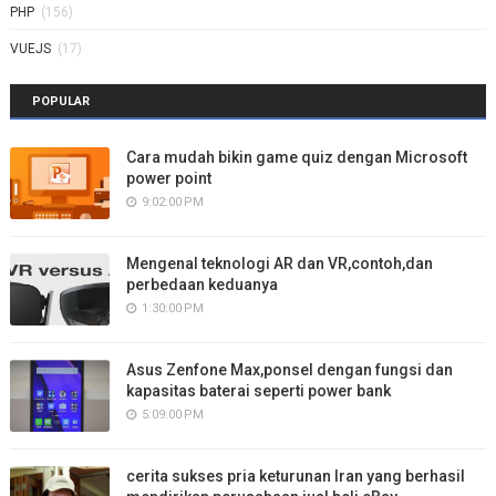
PHP
(156)
VUEJS
(17)
POPULAR
Cara mudah bikin game quiz dengan Microsoft
power point
9:02:00 PM
Mengenal teknologi AR dan VR,contoh,dan
perbedaan keduanya
1:30:00 PM
Asus Zenfone Max,ponsel dengan fungsi dan
kapasitas baterai seperti power bank
5:09:00 PM
cerita sukses pria keturunan Iran yang berhasil