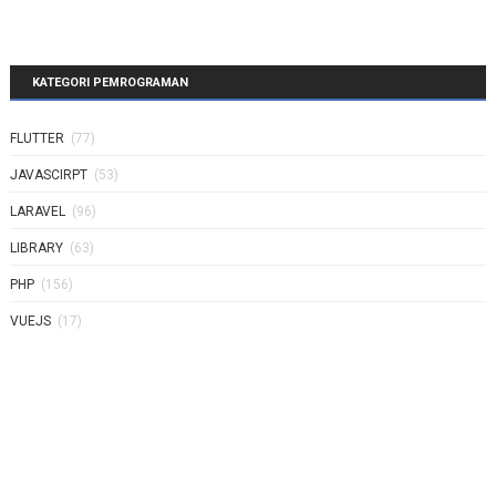
KATEGORI PEMROGRAMAN
FLUTTER
(77)
JAVASCIRPT
(53)
LARAVEL
(96)
LIBRARY
(63)
PHP
(156)
VUEJS
(17)