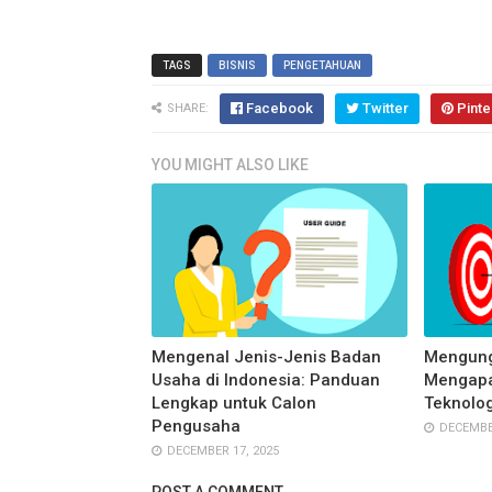
TAGS
BISNIS
PENGETAHUAN
Facebook
Twitter
Pinte
SHARE:
YOU MIGHT ALSO LIKE
Mengenal Jenis-Jenis Badan
Mengung
Usaha di Indonesia: Panduan
Mengapa
Lengkap untuk Calon
Teknolog
Pengusaha
DECEMBER
DECEMBER 17, 2025