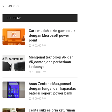
VUEJS
(17)
POPULAR
Cara mudah bikin game quiz
dengan Microsoft power
point
9:02:00 PM
Mengenal teknologi AR dan
VR,contoh,dan perbedaan
keduanya
1:30:00 PM
Asus Zenfone Max,ponsel
dengan fungsi dan kapasitas
baterai seperti power bank
5:09:00 PM
cerita sukses pria keturunan