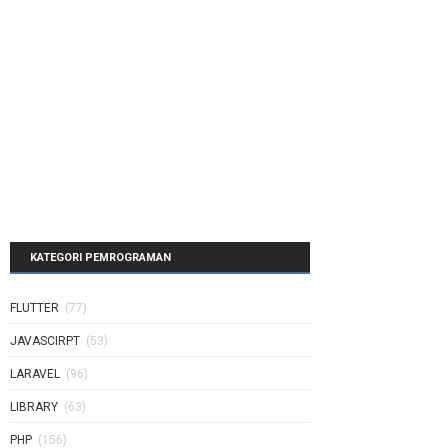
KATEGORI PEMROGRAMAN
FLUTTER
(77)
JAVASCIRPT
(53)
LARAVEL
(96)
LIBRARY
(63)
PHP
(156)