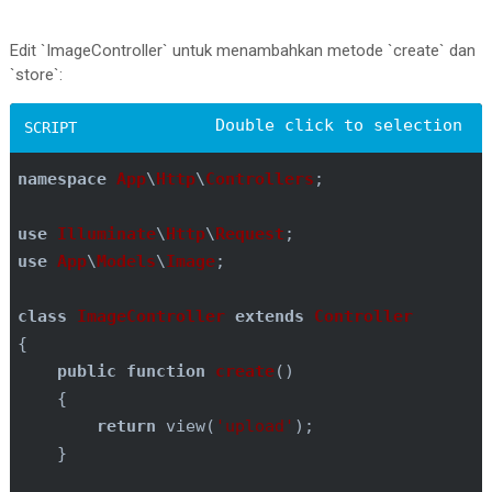
Edit `ImageController` untuk menambahkan metode `create` dan
`store`:
namespace
App
\
Http
\
Controllers
;

use
Illuminate
\
Http
\
Request
use
App
\
Models
\
Image
;

class
ImageController
extends
Controller
{

public
function
create
()
{

return
 view(
'upload'
);

    }
