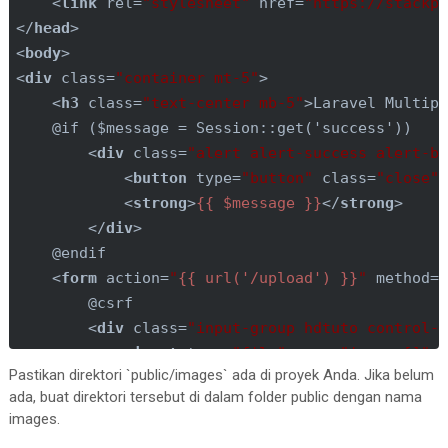
<
link
rel
=
"stylesheet"
href
=
"https://stackp
</
head
>
return
 back()->with(
'success'
, 
'Images 
<
body
>
    }

<
div
class
=
"container mt-5"
>
<
h3
class
=
"text-center mb-5"
>
Laravel Multip
    @if ($message = Session::get('success'))

<
div
class
=
"alert alert-success alert-b
<
button
type
=
"button"
class
=
"close"
<
strong
>
{{ $message }}
</
strong
>
</
div
>
    @endif

<
form
action
=
"
{{ url('/upload') }}
"
method
=
        @csrf

<
div
class
=
"input-group hdtuto control-
<
input
type
=
"file"
name
=
"images[]"
Pastikan direktori `public/images` ada di proyek Anda. Jika belum
</
div
>
ada, buat direktori tersebut di dalam folder public dengan nama
<
button
type
=
"submit"
class
=
"btn btn-su
images.
</
form
>