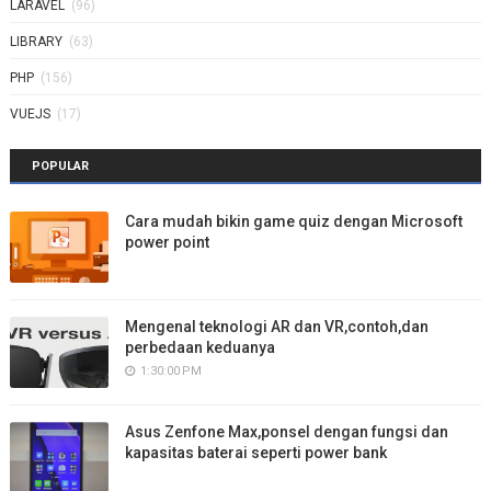
LARAVEL
(96)
LIBRARY
(63)
PHP
(156)
VUEJS
(17)
POPULAR
Cara mudah bikin game quiz dengan Microsoft
power point
Mengenal teknologi AR dan VR,contoh,dan
perbedaan keduanya
1:30:00 PM
Asus Zenfone Max,ponsel dengan fungsi dan
kapasitas baterai seperti power bank