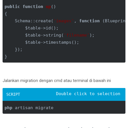
public
function
up
()
{

    Schema::create(
'images'
, 
function
(Blueprin
        $table->id();

        $table->string(
'filename'
);

        $table->timestamps();

    });

}
Jalankan migration dengan cmd atau terminal di bawah ini
php