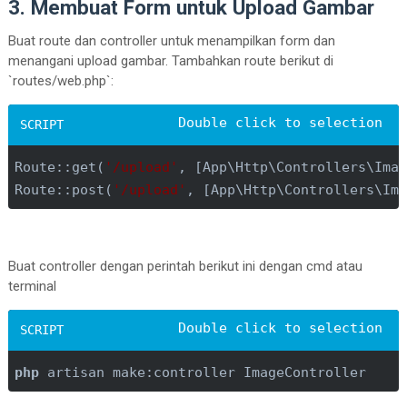
3. Membuat Form untuk Upload Gambar
Buat route dan controller untuk menampilkan form dan
menangani upload gambar. Tambahkan route berikut di
`routes/web.php`:
Route::get(
'/upload'
, [App\Http\Controllers\Ima
Route::post(
'/upload'
, [App\Http\Controllers\Im
Buat controller dengan perintah berikut ini dengan cmd atau
terminal
php
 artisan make:controller ImageController