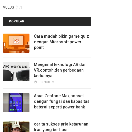
VUEJS
(17)
POPULAR
Cara mudah bikin game quiz
dengan Microsoft power
point
Mengenal teknologi AR dan
VR,contoh,dan perbedaan
keduanya
1:30:00 PM
Asus Zenfone Max,ponsel
dengan fungsi dan kapasitas
baterai seperti power bank
cerita sukses pria keturunan
Iran yang berhasil