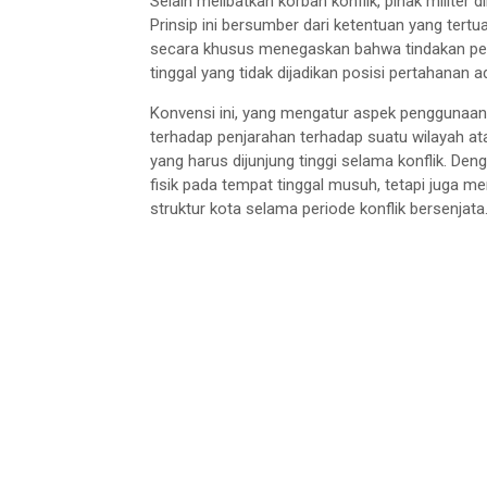
Selain melibatkan korban konflik, pihak milite
Prinsip ini bersumber dari ketentuan yang ter
secara khusus menegaskan bahwa tindakan pe
tinggal yang tidak dijadikan posisi pertahanan a
Konvensi ini, yang mengatur aspek penggunaan 
terhadap penjarahan terhadap suatu wilayah a
yang harus dijunjung tinggi selama konflik. De
fisik pada tempat tinggal musuh, tetapi juga m
struktur kota selama periode konflik bersenjata