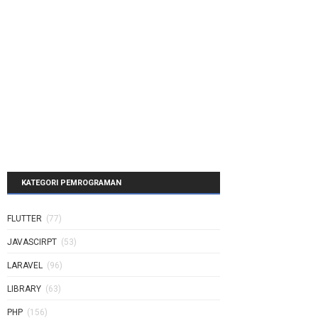
KATEGORI PEMROGRAMAN
FLUTTER
(77)
JAVASCIRPT
(53)
LARAVEL
(96)
LIBRARY
(63)
PHP
(156)