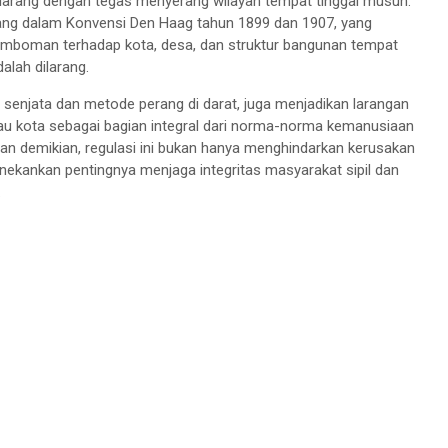
r dilarang dengan tegas menyerang wilayah tempat tinggal musuh.
tuang dalam Konvensi Den Haag tahun 1899 dan 1907, yang
mboman terhadap kota, desa, dan struktur bangunan tempat
dalah dilarang.
senjata dan metode perang di darat, juga menjadikan larangan
tau kota sebagai bagian integral dari norma-norma kemanusiaan
ngan demikian, regulasi ini bukan hanya menghindarkan kerusakan
enekankan pentingnya menjaga integritas masyarakat sipil dan
.