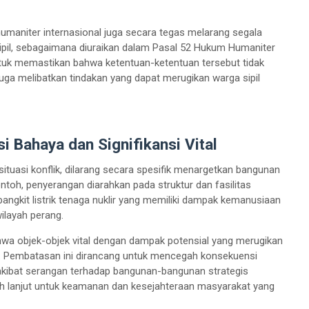
umaniter internasional juga secara tegas melarang segala
sipil, sebagaimana diuraikan dalam Pasal 52 Hukum Humaniter
untuk memastikan bahwa ketentuan-ketentuan tersebut tidak
 juga melibatkan tindakan yang dapat merugikan warga sipil
 Bahaya dan Signifikansi Vital
uasi konflik, dilarang secara spesifik menargetkan bangunan
ontoh, penyerangan diarahkan pada struktur dan fasilitas
bangkit listrik tenaga nuklir yang memiliki dampak kemanusiaan
wilayah perang.
ahwa objek-objek vital dengan dampak potensial yang merugikan
s. Pembatasan ini dirancang untuk mencegah konsekuensi
akibat serangan terhadap bangunan-bangunan strategis
bih lanjut untuk keamanan dan kesejahteraan masyarakat yang