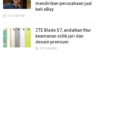
mendirikan perusahaan jual
beli eBay
6:13:00 PM
ZTE Blade S7, andalkan fitur
keamanan sidik jari dan
desain premium
3:19:00 AM