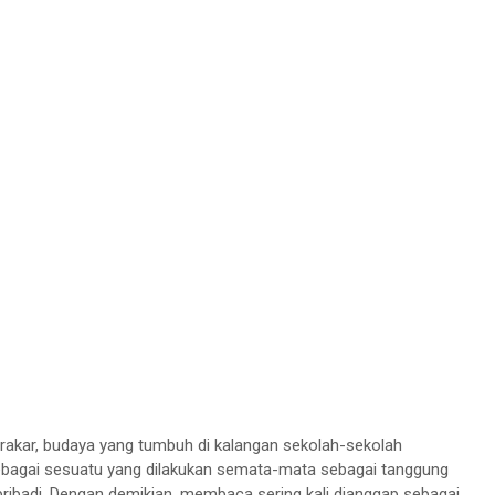
 berakar, budaya yang tumbuh di kalangan sekolah-sekolah
agai sesuatu yang dilakukan semata-mata sebagai tanggung
n pribadi. Dengan demikian, membaca sering kali dianggap sebagai