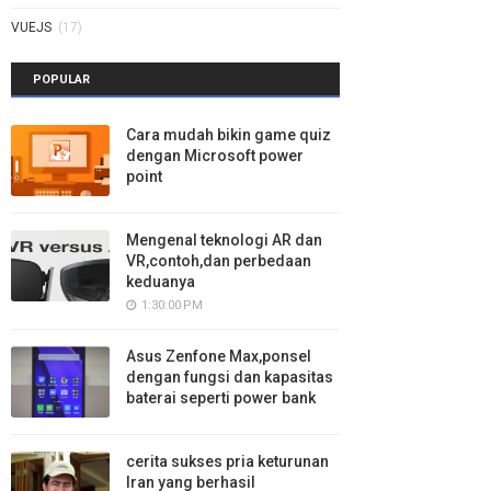
VUEJS
(17)
POPULAR
Cara mudah bikin game quiz
dengan Microsoft power
point
Mengenal teknologi AR dan
VR,contoh,dan perbedaan
keduanya
1:30:00 PM
Asus Zenfone Max,ponsel
dengan fungsi dan kapasitas
baterai seperti power bank
cerita sukses pria keturunan
Iran yang berhasil