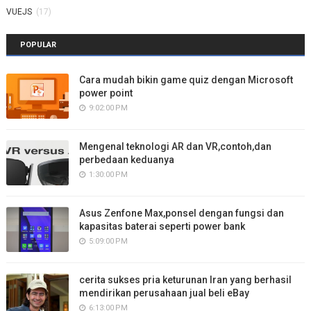
VUEJS
(17)
POPULAR
Cara mudah bikin game quiz dengan Microsoft
power point
9:02:00 PM
Mengenal teknologi AR dan VR,contoh,dan
perbedaan keduanya
1:30:00 PM
Asus Zenfone Max,ponsel dengan fungsi dan
kapasitas baterai seperti power bank
5:09:00 PM
cerita sukses pria keturunan Iran yang berhasil
mendirikan perusahaan jual beli eBay
6:13:00 PM