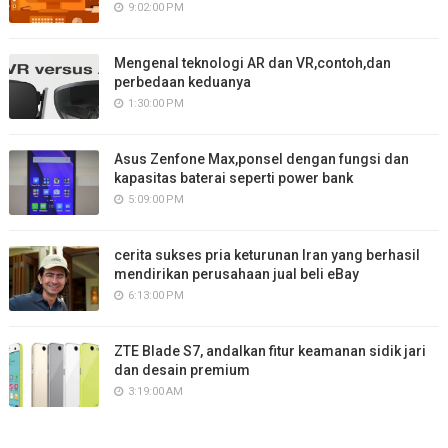
9:02:00 PM
Mengenal teknologi AR dan VR,contoh,dan
perbedaan keduanya
1:30:00 PM
Asus Zenfone Max,ponsel dengan fungsi dan
kapasitas baterai seperti power bank
5:09:00 PM
cerita sukses pria keturunan Iran yang berhasil
mendirikan perusahaan jual beli eBay
6:13:00 PM
ZTE Blade S7, andalkan fitur keamanan sidik jari
dan desain premium
3:19:00 AM