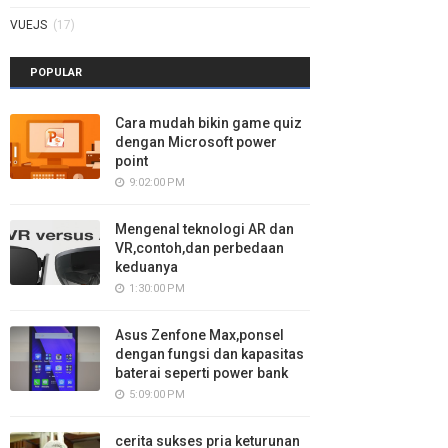
VUEJS
(17)
POPULAR
Cara mudah bikin game quiz
dengan Microsoft power
point
9:02:00 PM
Mengenal teknologi AR dan
VR,contoh,dan perbedaan
keduanya
1:30:00 PM
Asus Zenfone Max,ponsel
dengan fungsi dan kapasitas
baterai seperti power bank
5:09:00 PM
cerita sukses pria keturunan