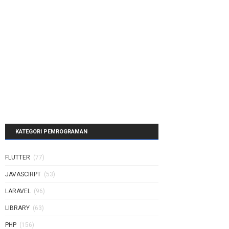
KATEGORI PEMROGRAMAN
FLUTTER
(77)
JAVASCIRPT
(53)
LARAVEL
(96)
LIBRARY
(63)
PHP
(156)