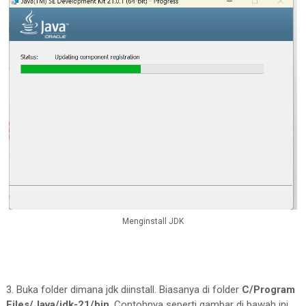
Menginstall JDK
3. Buka folder dimana jdk diinstall. Biasanya di folder
C/Program
Files/Java/jdk-21/bin
. Contohnya seperti gambar di bawah ini.