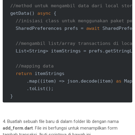
//method untuk mengambil data dari local stor
  getData() 
async
 {

//inisiasi class untuk menggunakan paket pe
    SharedPreferences prefs = 
await
 SharedPrefer
//mengambil list/array transactions di loca
List
<
String
> itemStrings = prefs.getStringL
//mapping data
return
 itemStrings

        .map((item) => json.decode(item) 
as
Map
        .toList();

  }

//method untuk menyimpan data ke local storag
  saveData(

4. Buatlah sebuah file baru di dalam folder lib dengan nama
String
 description,

add_form.dart
. File ini berfungsi untuk menampilkan form
String
 type,

tambah transaksi. Ikuti scriptnya di bawah ini.