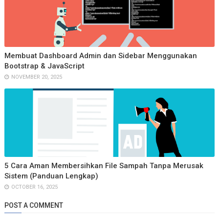
MaterialPageRoute
(

                        builder: (context) =>

HomeScreen
(), 
// Ga
                      ),

                      (
Route
<dynamic> route) =>

Membuat Dashboard Admin dan Sidebar Menggunakan
Bootstrap & JavaScript
false
, 
// Ini akan me
NOVEMBER 20, 2025
                    );

                  }

                },

                child: 
Text
(
'Submit
Button
'),

              )

            ],

          ),

        ),

5 Cara Aman Membersihkan File Sampah Tanpa Merusak
Sistem (Panduan Lengkap)
      ),

OCTOBER 16, 2025
    );

  }

POST A COMMENT
}