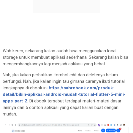
                height: 
15
,

CircularProgressIndicator
(), 
              ),

            )

//bentuk dropdown select dengan d
          : 
ListView
.builder(

DropdownButtonFormField
<
String
>(

              itemCount: data.length,

                items: [
'I
n', 
'Ou
t'].map((
Strin
              itemBuilder: (_, item) {

return
DropdownMenuItem
<
Strin
return
Column
(

                    value: option,

                  children: [

Wah keren, sekarang kalian sudah bisa menggunakan local
                    child: 
Text
(option),

ListTile
(

storage untuk membuat aplikasi sederhana. Sekarang kalian bisa
                  );

                      contentPadding: 
EdgeInset
mengembangkannya lagi menjadi aplikasi yang hebat.
                }).toList(),

                      leading: data[item][
'typ
e
Nah, jika kalian perhatikan. tombol edit dan deletenya belum
                onChanged: (
String
? newValue) {

                          ? 
Column
(

berfungsi. Nah, jika kalian ingin tau gimana caranya ikuti tutorial
                  setState(() {

                              children: [

lengkapnya di ebook ini
https://sahrebook.com/produk-
type
.
text
= newValue!;

Icon
(
Icons
.arrow
detail/bikin-aplikasi-android-mudah-tutorial-flutter-5-mini-
                  });

Text
(
'I
n')

apps-part-2
. Di ebook tersebut terdapat materi-materi dasar
                },

                              ],

lainnya dan 5 contoh aplikasi yang dapat kalian buat dengan
                decoration: 
InputDecoration
(

                            )

mudah.
                  labelText: 
'Typ
e',

                          : 
Column
(

                ),

                              children: [
