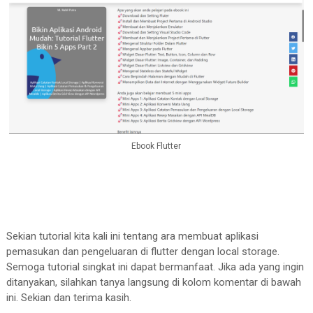
              ),

SizedBox
(

SizedBox
(

                                  height: 
5
,

                height: 
15
,

                                ),

              ),

Icon
(
Icons
.arrow
TextFormField
(

SizedBox
(

                decoration: 
InputDecoration
(lab
                                  height: 
5
,

                controller: amount,

                                ),

                keyboardType: 
TextInputType
.numb
Text
(
'Ou
t')

                validator: (value) {

                              ],

Ebook Flutter
if
 (value!.isEmpty) {

                            ),

return
'Enter
 the amount';

                      title: 
Text
(

                  }

                        '${data[item][
'descript
return
null
;

                        maxLines: 
2
,

                },

                        overflow: 
TextOverflow
.e
Sekian tutorial kita kali ini tentang ara membuat aplikasi
              ),

                      ),

pemasukan dan pengeluaran di flutter dengan local storage.
SizedBox
(

Semoga tutorial singkat ini dapat bermanfaat. Jika ada yang ingin
                      subtitle: 
Text
(

ditanyakan, silahkan tanya langsung di kolom komentar di bawah
                height: 
15
,

'Date
: ${data[item][
'da
ini. Sekian dan terima kasih.
              ),

'Amount
: 
Rp
. ${
NumberFo