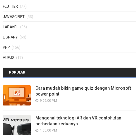
FLUTTER
(77)
JAVASCIRPT
(53)
LARAVEL
(96)
LIBRARY
(63)
PHP
(156)
VUEJS
(17)
POPULAR
Cara mudah bikin game quiz dengan Microsoft
power point
9:02:00 PM
Mengenal teknologi AR dan VR,contoh,dan
perbedaan keduanya
1:30:00 PM