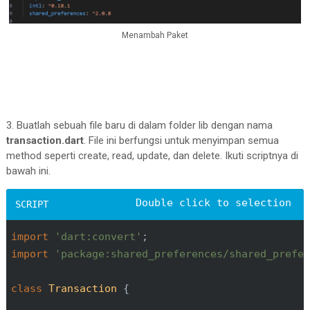
Menambah Paket
3. Buatlah sebuah file baru di dalam folder lib dengan nama
transaction.dart
. File ini berfungsi untuk menyimpan semua
method seperti create, read, update, dan delete. Ikuti scriptnya di
bawah ini.
import
'dart:convert'
import
'package:shared_preferences/shared_prefe
class
Transaction
{
