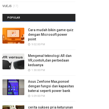
VUEJS
(17)
POPULAR
Cara mudah bikin game quiz
dengan Microsoft power
point
9:02:00 PM
Mengenal teknologi AR dan
VR,contoh,dan perbedaan
keduanya
1:30:00 PM
Asus Zenfone Max,ponsel
dengan fungsi dan kapasitas
baterai seperti power bank
5:09:00 PM
cerita sukses pria keturunan