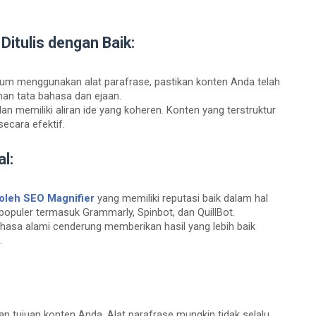
Ditulis dengan Baik:
elum menggunakan alat parafrase, pastikan konten Anda telah
lahan tata bahasa dan ejaan.
an memiliki aliran ide yang koheren. Konten yang terstruktur
ecara efektif.
al:
s oleh SEO Magnifier
yang memiliki reputasi baik dalam hal
 populer termasuk Grammarly, Spinbot, dan QuillBot.
asa alami cenderung memberikan hasil yang lebih baik
.
n tujuan konten Anda. Alat parafrase mungkin tidak selalu