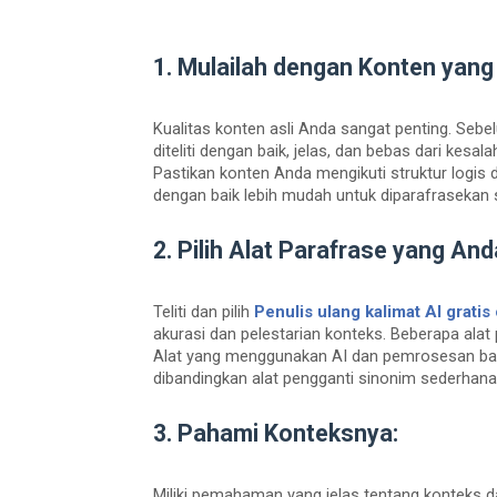
1. Mulailah dengan Konten yang 
Kualitas konten asli Anda sangat penting. Seb
diteliti dengan baik, jelas, dan bebas dari kesa
Pastikan konten Anda mengikuti struktur logis d
dengan baik lebih mudah untuk diparafrasekan s
2. Pilih Alat Parafrase yang And
Teliti dan pilih
P
enulis ulang kalimat AI grati
akurasi dan pelestarian konteks. Beberapa alat
Alat yang menggunakan AI dan pemrosesan bah
dibandingkan alat pengganti sinonim sederhana
3. Pahami Konteksnya:
Miliki pemahaman yang jelas tentang konteks da