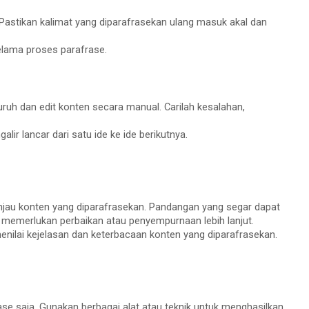
 Pastikan kalimat yang diparafrasekan ulang masuk akal dan
elama proses parafrase.
ruh dan edit konten secara manual. Carilah kesalahan,
lir lancar dari satu ide ke ide berikutnya.
njau konten yang diparafrasekan. Pandangan yang segar dapat
memerlukan perbaikan atau penyempurnaan lebih lanjut.
enilai kejelasan dan keterbacaan konten yang diparafrasekan.
se saja. Gunakan berbagai alat atau teknik untuk menghasilkan