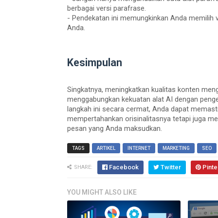
berbagai versi parafrase.
- Pendekatan ini memungkinkan Anda memilih v
Anda.
Kesimpulan
Singkatnya, meningkatkan kualitas konten meng
menggabungkan kekuatan alat AI dengan penge
langkah ini secara cermat, Anda dapat memast
mempertahankan orisinalitasnya tetapi juga menj
pesan yang Anda maksudkan.
TAGS
ARTIKEL
INTERNET
MARKETING
SEO
Facebook
Twitter
Pinte
SHARE:
YOU MIGHT ALSO LIKE