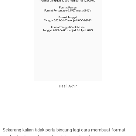
SizedBox
(height: 
20
,), 

Text
(
'Format
Persen
'),

Text
(

//format uang sesuai dengan negar
'Format
Persentase
0.4567
 menjadi
            ),

SizedBox
(height: 
20
,), 

Text
(
'Format
Tanggal
'),

Text
(

//format uang sesuai dengan negar
'Tanggal
2023
-04
-05
 menjadi ${
Dat
            ),

Hasil Akhir
SizedBox
(height: 
20
,), 

Text
(
'Format
Tanggal
Contoh
Lain
'),

Text
(

//format uang sesuai dengan negar
'Tanggal
2023
-04
-05
 menjadi ${
Dat
Sekarang kalian tidak perlu bingung lagi cara membuat format
            ),
