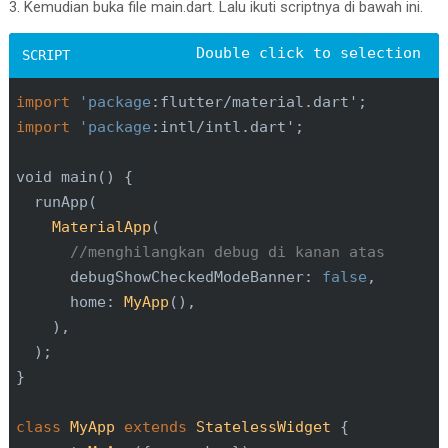
3. Kemudian buka file main.dart. Lalu ikuti scriptnya di bawah ini.
import
'package
import
'package
:intl/intl.dart';

void main() {

  runApp(

MaterialApp
(

//menghilangkan debug di kanan atas
      debugShowCheckedModeBanner: 
false
,

      home: 
MyApp
(),

    ),

  );

}

class
MyApp
extends
StatelessWidget
{
