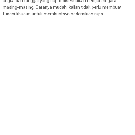
angka dan tanggal yang dapat disesuaikan dengan negara
          ],

masing-masing. Caranya mudah, kalian tidak perlu membuat
        ),

fungsi khusus untuk membuatnya sedemikian rupa.
      ),

    );

  }

}