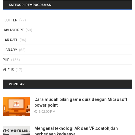
KATEGORI PEMROGRAMAN
FLUTTER
(77)
JAVASCIRPT
(53)
LARAVEL
(96)
LIBRARY
(63)
PHP
(156)
VUEJS
(17)
POPULAR
Cara mudah bikin game quiz dengan Microsoft
power point
9:02:00 PM
Mengenal teknologi AR dan VR,contoh,dan
perbedaan keduanya