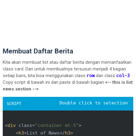
Membuat Daftar Berita
Kita akan membuat list atau daftar berita dengan memanfaatkan
class card. Dan untuk membuatnya tersusun menjadi 4 bagian
row
col-3
setiap baris, kita bisa menggunakan class
dan class
.
Copy script di bawah ini dan paste di bawah bagian
<-- this is list
news section -->
<
div
class
=
"container mt-5"
>
<
h3
>
List of News
</
h3
>