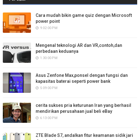
loading
=
"lazy"
referrerpolicy
=
"no-referrer-whe
Cara mudah bikin game quiz dengan Microsoft
power point
              >
</
iframe
>
9:02:00 PM
</
div
>
Mengenal teknologi AR dan VR,contoh,dan
<!-- this is footer section -->
perbedaan keduanya
<
div
class
=
"bg-light mt-5"
>
1:30:00 PM
<
div
class
=
"container p-4 text-ce
                Copyright ©2022 All rights reser
Asus Zenfone Max,ponsel dengan fungsi dan
</
div
>
kapasitas baterai seperti power bank
</
div
>
5:09:00 PM
<!-- source javascript is needed to
cerita sukses pria keturunan Iran yang berhasil
<
script
mendirikan perusahaan jual beli eBay
src
=
"https://cdn.jsdelivr.net/npm
6:13:00 PM
integrity
=
"sha384-A3rJD856KowSb7d
crossorigin
=
"anonymous"
ZTE Blade S7, andalkan fitur keamanan sidik jari