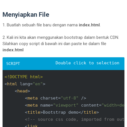
Menyiapkan File
1. Buatlah sebuah file baru dengan nama
index.html
.
2. Kali ini kita akan menggunakan bootstrap dalam bentuk CDN.
Silahkan copy script di bawah ini dan paste ke dalam file
index.html
<!DOCTYPE html>
<
html
lang
=
"en"
>
<
head
>
<
meta
charset
=
"utf-8"
 />
<
meta
name
=
"viewport"
content
=
"width=de
<
title
>
Bootstrap demo
</
title
>
<!-- source css code, imported from out
<
link