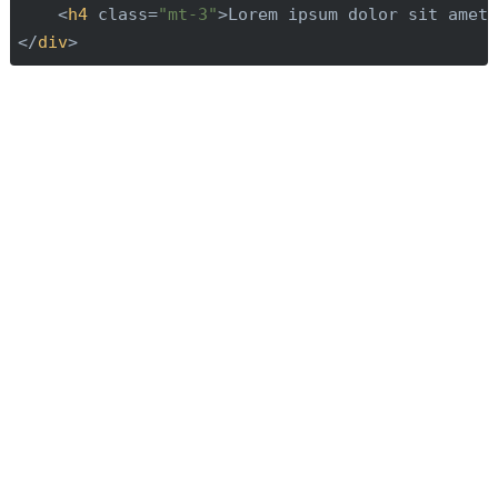
<
h4
class
=
"mt-3"
>
Lorem ipsum dolor sit amet
</
div
>