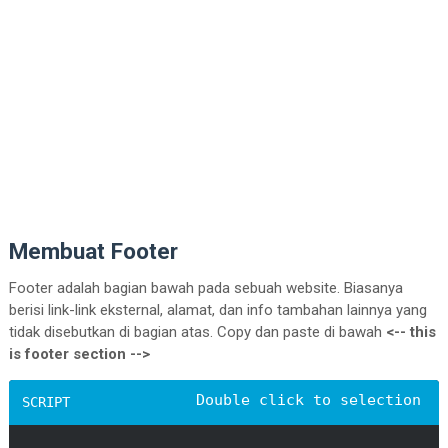
<
img
class
=
"rounded-4"
style
=
"object-fit: cover; width: 
src
=
"https://cdn.pixabay.com/phot
alt
=
""
            />
<
p
class
=
"mt-3"
>
<
b
>
Jhon Due | 20-08-2022
</
b
>
<
br
 
              Lorem ipsum dolor sit amet consect
              accusantium praesentium ducimus

Membuat Footer
</
p
>
Footer adalah bagian bawah pada sebuah website. Biasanya
</
div
>
berisi link-link eksternal, alamat, dan info tambahan lainnya yang
<
div
class
=
"col-3"
>
tidak disebutkan di bagian atas. Copy dan paste di bawah
<-- this
<
img
is footer section -->
class
=
"rounded-4"
style
=
"object-fit: cover; width: 
src
=
"https://cdn.pixabay.com/phot
alt
=
""