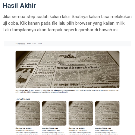
<
a
class
=
"nav-link"
href
=
Hasil Akhir
</
li
>
Jika semua step sudah kalian lalui. Saatnya kalian bisa melakukan
</
ul
>
uji coba. Klik kanan pada file lalu pilih browser yang kalian milik.
</
div
>
Lalu tampilannya akan tampak seperti gambar di bawah ini.
</
div
>
</
nav
>
<!-- this is headline section -->
<
div
class
=
"container mt-5"
>
<
img
class
=
"rounded-4"
style
=
"object-fit: cover; width
src
=
"https://cdn.pixabay.com/ph
alt
=
""
              />
<
h6
class
=
"mt-3"
>
                Lorem ipsum dolor sit amet conse
                porro consequuntur enim optio re