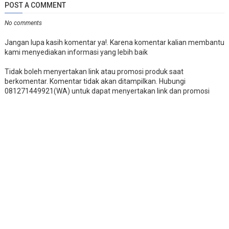
POST A COMMENT
</
p
>
</
div
>
No comments
<
div
class
=
"col-3"
>
Jangan lupa kasih komentar ya!. Karena komentar kalian membantu
<
img
kami menyediakan informasi yang lebih baik
class
=
"rounded-4"
Tidak boleh menyertakan link atau promosi produk saat
style
=
"object-fit: cover; w
berkomentar. Komentar tidak akan ditampilkan. Hubungi
src
=
"https://cdn.pixabay.co
081271449921(WA) untuk dapat menyertakan link dan promosi
alt
=
""
                  />
<
p
class
=
"mt-3"
>
<
b
>
Jhon Due | 20-08-2022
</
b
                    Lorem ipsum dolor sit amet c
                    accusantium praesentium duci
</
p
>
</
div
>
<
div
class
=
"col-3"
>
<
img
class
=
"rounded-4"