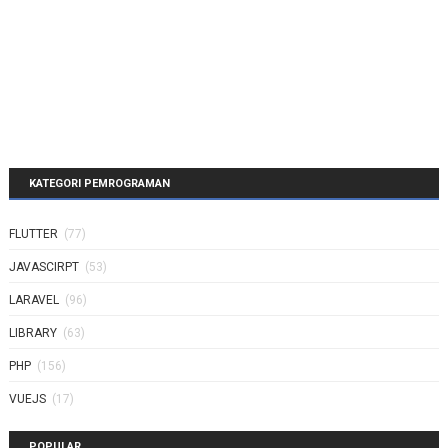
<
b
>
Jhon Due | 20-08-2022
</
b
                    Lorem ipsum dolor sit amet c
                    accusantium praesentium duci
</
p
>
</
div
>
</
div
>
</
div
>
KATEGORI PEMROGRAMAN
FLUTTER
(77)
<!-- this is maps section -->
JAVASCIRPT
(53)
<
div
class
=
"container mt-5"
>
<
iframe
LARAVEL
(96)
class
=
"rounded-4"
LIBRARY
(63)
src
=
"https://www.google.com/map
PHP
(156)
width
=
"100%"
height
=
"350"
VUEJS
(17)
style
=
"border: 0"
allowfullscreen
=
""
POPULAR