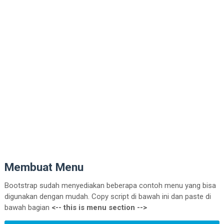
crossorigin
=
"anonymous"
>
</
script
>
</
body
>
</
html
>
Membuat Menu
Bootstrap sudah menyediakan beberapa contoh menu yang bisa
digunakan dengan mudah. Copy script di bawah ini dan paste di
bawah bagian
<-- this is menu section -->