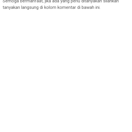
Semoga bermanfaat, jika ada yang perlu ditanyakan silahkan
                    Lorem ipsum dolor sit amet c
tanyakan langsung di kolom komentar di bawah ini.
                    accusantium praesentium duci
</
p
>
</
div
>
<
div
class
=
"col-3"
>
<
img
class
=
"rounded-4"
style
=
"object-fit: cover; w
src
=
"https://cdn.pixabay.co
alt
=
""
                  />
<
p
class
=
"mt-3"
>
<
b
>
Jhon Due | 20-08-2022
</
b
                    Lorem ipsum dolor sit amet c
                    accusantium praesentium duci
</
p
>
</
div
>
<
div
class
=
"col-3"
>