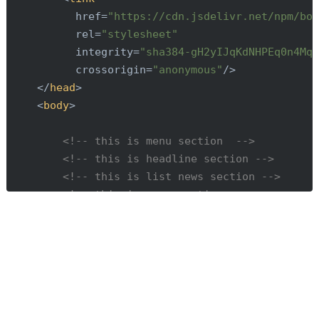
href
=
"https://cdn.jsdelivr.net/npm/bo
rel
=
"stylesheet"
integrity
=
"sha384-gH2yIJqKdNHPEq0n4Mq
crossorigin
=
"anonymous"
/>
</
head
>
<
body
>
<!-- this is menu section  -->
<!-- this is headline section -->
<!-- this is list news section -->
<!-- this is maps section -->
<!-- this is footer section -->
<!-- source javascript is needed to mak
<
script
src
=
"https://cdn.jsdelivr.net/npm/boo
integrity
=
"sha384-A3rJD856KowSb7dwlZd