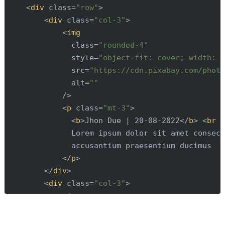
<
div
class
=
"row"
>
<
div
class
=
"col-3"
>
<
img
class
=
"rounded-4"
style
=
"object-fit: cover; width: 
src
=
"https://cdn.pixabay.com/phot
alt
=
""
            />
<
p
class
=
"mt-3"
>
<
b
>
Jhon Due | 20-08-2022
</
b
>
<
br
 
              Lorem ipsum dolor sit amet consect
              accusantium praesentium ducimus

</
p
>
</
div
>
<
div
class
=
"col-3"
>
<
img
class
=
"rounded-4"
style
=
"object-fit: cover; width: 