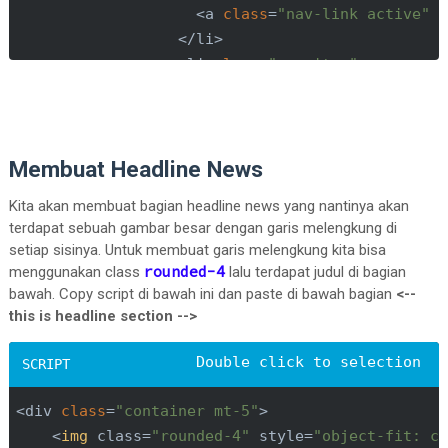
<a 
class
=
"nav-link active"
 
</li>

<li 
class
=
"nav-item"
>

<a 
class
=
"nav-link"
 href=
"#
</li>

<li 
class
=
"nav-item"
>

<a 
class
=
"nav-link"
 href=
"#
Membuat Headline News
</li>

Kita akan membuat bagian headline news yang nantinya akan
</ul>

terdapat sebuah gambar besar dengan garis melengkung di
setiap sisinya. Untuk membuat garis melengkung kita bisa
</div>

rounded-4
menggunakan class
lalu terdapat judul di bagian
</nav>
bawah. Copy script di bawah ini dan paste di bawah bagian
<--
this is headline section -->
<div 
class
=
"container mt-5"
<
img
class
=
"rounded-4"
style
=
"object-fit: c