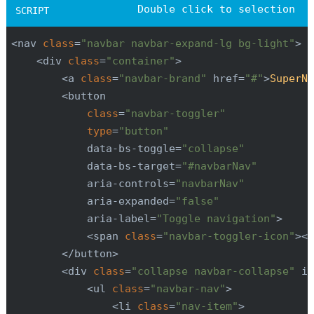
<nav 
class
=
"navbar navbar-expand-lg bg-light"
<div 
class
=
"container"
>

<a 
class
=
"navbar-brand"
 href=
"#"
>
SuperN
        <button

class
=
"navbar-toggler"
type
=
"button"
            data-bs-toggle=
"collapse"
            data-bs-target=
"#navbarNav"
            aria-controls=
"navbarNav"
            aria-expanded=
"false"
            aria-label=
"Toggle navigation"
>

<span 
class
=
"navbar-toggler-icon"
</button>

        <div 
class
=
"collapse navbar-collapse"
 i
<ul 
class
=
"navbar-nav"
>

<li 
class
=
"nav-item"
>
