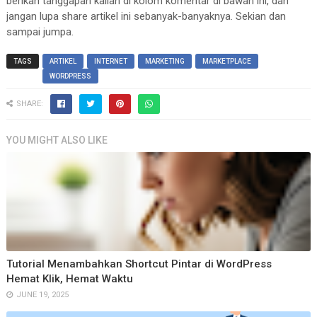
berikan tanggapan kalian di kolom komentar di bawah ini, dan
jangan lupa share artikel ini sebanyak-banyaknya. Sekian dan
sampai jumpa.
TAGS
ARTIKEL
INTERNET
MARKETING
MARKETPLACE
WORDPRESS
SHARE:
YOU MIGHT ALSO LIKE
Tutorial Menambahkan Shortcut Pintar di WordPress
Hemat Klik, Hemat Waktu
JUNE 19, 2025