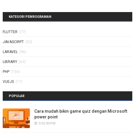
KATEGORI PEMROGRAMAN
FLUTTER
(77)
JAVASCIRPT
(53)
LARAVEL
(96)
LIBRARY
(63)
PHP
(156)
VUEJS
(17)
POPULAR
Cara mudah bikin game quiz dengan Microsoft
power point
9:02:00 PM