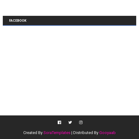
FACEBOOK
Created By
SoraTemplates
| Distributed By
Gooyaab