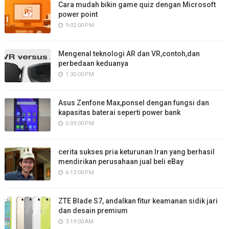
Cara mudah bikin game quiz dengan Microsoft
power point
9:02:00 PM
Mengenal teknologi AR dan VR,contoh,dan
perbedaan keduanya
1:30:00 PM
Asus Zenfone Max,ponsel dengan fungsi dan
kapasitas baterai seperti power bank
5:09:00 PM
cerita sukses pria keturunan Iran yang berhasil
mendirikan perusahaan jual beli eBay
6:13:00 PM
ZTE Blade S7, andalkan fitur keamanan sidik jari
dan desain premium
3:19:00 AM