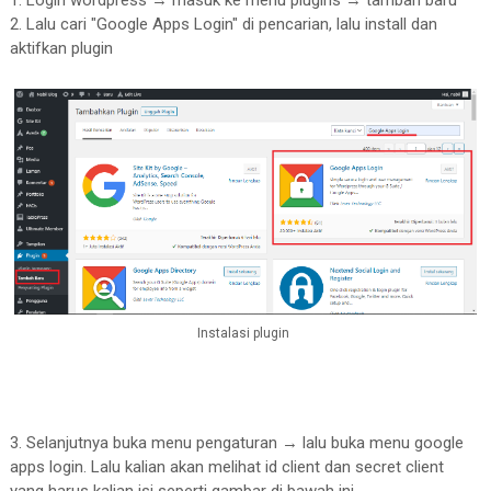
1. Login wordpress → masuk ke menu plugins → tambah baru
2. Lalu cari "Google Apps Login" di pencarian, lalu install dan
aktifkan plugin
Instalasi plugin
3. Selanjutnya buka menu pengaturan → lalu buka menu google
apps login. Lalu kalian akan melihat id client dan secret client
yang harus kalian isi seperti gambar di bawah ini