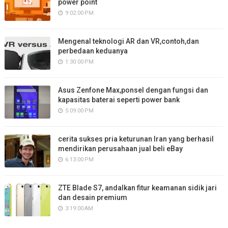
power point
9:02:00 PM
Mengenal teknologi AR dan VR,contoh,dan
perbedaan keduanya
1:30:00 PM
Asus Zenfone Max,ponsel dengan fungsi dan
kapasitas baterai seperti power bank
5:09:00 PM
cerita sukses pria keturunan Iran yang berhasil
mendirikan perusahaan jual beli eBay
6:13:00 PM
ZTE Blade S7, andalkan fitur keamanan sidik jari
dan desain premium
3:19:00 AM