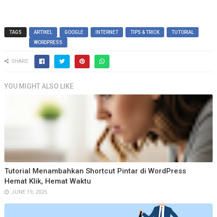
TAGS
ARTIKEL
GOOGLE
INTERNET
TIPS & TRICK
TUTORIAL
WORDPRESS
SHARE:
YOU MIGHT ALSO LIKE
Tutorial Menambahkan Shortcut Pintar di WordPress
Hemat Klik, Hemat Waktu
JUNE 19, 2025