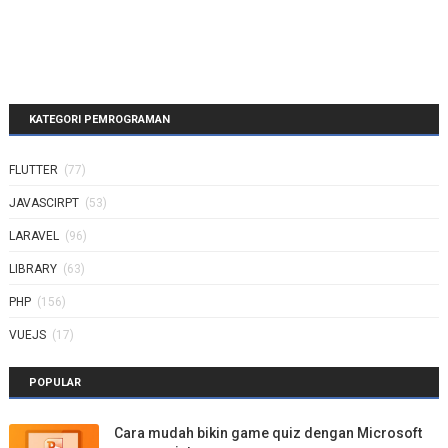
KATEGORI PEMROGRAMAN
FLUTTER
(77)
JAVASCIRPT
(53)
LARAVEL
(96)
LIBRARY
(63)
PHP
(156)
VUEJS
(17)
POPULAR
Cara mudah bikin game quiz dengan Microsoft