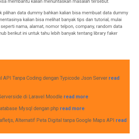
 bisa membantu kalian menuntaskan masalah tersebut.
anyak pilihan data dummy bahkan kalian bisa membuat data dummy
entasinya kalian bisa melihat banyak tips dan tutorial, mulai
a, seperti nama, alamat, nomor telpon, company, random data
hub berikut ini untuk tahu lebih banyak tentang library faker
ul API Tanpa Coding dengan Typicode Json Server
read
Serverside di Laravel Moodle
read more
 Database Mysql dengan php
read more
fletjs, Alternatif Peta Digital tanpa Google Maps API
read