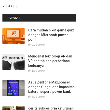
VUEJS
(17)
POPULAR
Cara mudah bikin game quiz
dengan Microsoft power
point
9:02:00 PM
Mengenal teknologi AR dan
VR,contoh,dan perbedaan
keduanya
1:30:00 PM
Asus Zenfone Max,ponsel
dengan fungsi dan kapasitas
baterai seperti power bank
5:09:00 PM
cerita sukses pria keturunan