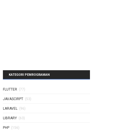
KATEGORI PEMROGRAMAN
FLUTTER
(77)
JAVASCIRPT
(53)
LARAVEL
(96)
LIBRARY
(63)
PHP
(156)