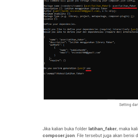
Setting dan
Jika kalian buka folder
latihan_faker
, maka ka
composer.json
. File tersebut juga akan berisi