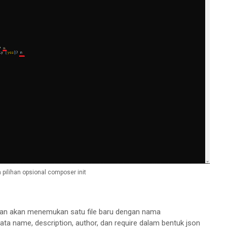
 pilihan opsional composer init
lian akan menemukan satu file baru dengan nama
 data name, description, author, dan require dalam bentuk json