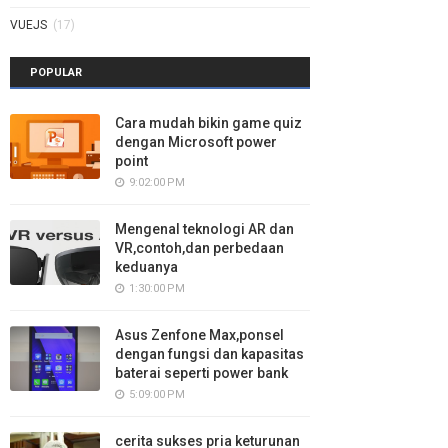
VUEJS
(17)
POPULAR
Cara mudah bikin game quiz
dengan Microsoft power
point
9:02:00 PM
Mengenal teknologi AR dan
VR,contoh,dan perbedaan
keduanya
1:30:00 PM
Asus Zenfone Max,ponsel
dengan fungsi dan kapasitas
baterai seperti power bank
5:09:00 PM
cerita sukses pria keturunan