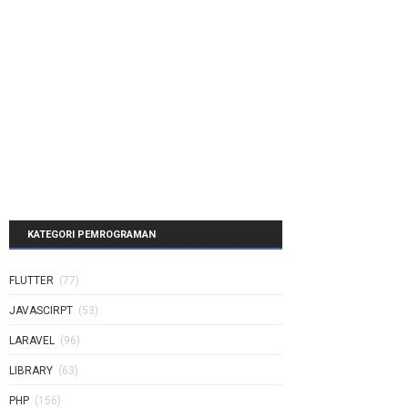
KATEGORI PEMROGRAMAN
FLUTTER
(77)
JAVASCIRPT
(53)
LARAVEL
(96)
LIBRARY
(63)
PHP
(156)