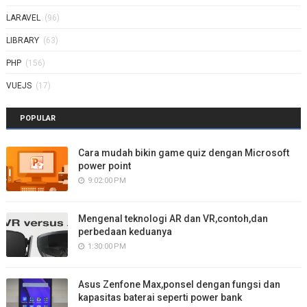
LARAVEL
(96)
LIBRARY
(63)
PHP
(156)
VUEJS
(17)
POPULAR
Cara mudah bikin game quiz dengan Microsoft
power point
9:02:00 PM
Mengenal teknologi AR dan VR,contoh,dan
perbedaan keduanya
1:30:00 PM
Asus Zenfone Max,ponsel dengan fungsi dan
kapasitas baterai seperti power bank