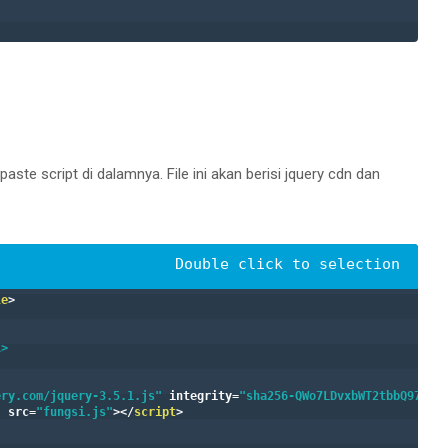
aste script di dalamnya. File ini akan berisi jquery cdn dan
le
>
1>
ery.com/jquery-3.5.1.js"
integrity
=
"sha256-QWo7LDvxbWT2tbbQ97B53
"
src
=
"fungsi.js"
>
</
script
>