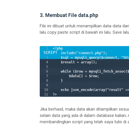
3. Membuat File data.php
File ini dibuat untuk menampilkan data-data da
lalu copy paste script di bawah ini lalu. Save la
<?php

    include("connect.php");

    $sql = mysqli_query($connect, "SEL
    $result = array();

    while ($row = mysqli_fetch_assoc($
        $data[] = $row;

    }

    echo json_encode(array("result" =>
?>
Jika berhasil, maka data akan ditampilkan sesua
selain data yang ada di dalam database kalian, m
membandingkan script yang telah saya tulis di 