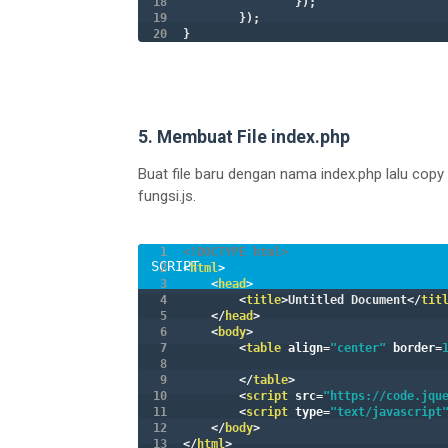
		});

	});

}
5. Membuat File index.php
Buat file baru dengan nama index.php lalu copy p
fungsi.js.
<!DOCTYPE html>
<
html
>
<
head
>
<
title
>
Untitled Document
</
tit
</
head
>
<
body
>
<
table
align
=
"center"
border
=
</
table
>
<
script
src
=
"https://code.jqu
<
script
type
=
"text/javascript
</
body
>
</
html
>