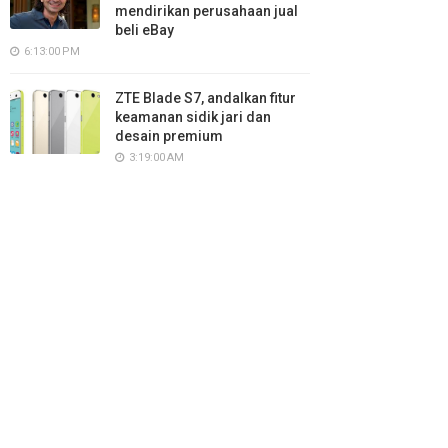
mendirikan perusahaan jual
beli eBay
6:13:00 PM
ZTE Blade S7, andalkan fitur
keamanan sidik jari dan
desain premium
3:19:00 AM