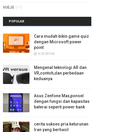
VUEJS
(17)
POPULAR
Cara mudah bikin game quiz
dengan Microsoft power
point
9:02:00 PM
Mengenal teknologi AR dan
VR,contoh,dan perbedaan
keduanya
Asus Zenfone Max,ponsel
dengan fungsi dan kapasitas
baterai seperti power bank
cerita sukses pria keturunan
Iran yang berhasil