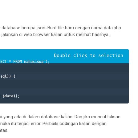
ri database berupa json. Buat file baru dengan nama data.php
lu jalankan di web browser kalian untuk melihat hasilnya.
ECT * FROM mahasiswa");

sql)) {

 $data));

i yang ada di dalam database kalian. Dan jika muncul tulisan
aka itu terjadi error. Perbaiki codingan kalian dengan
atas.