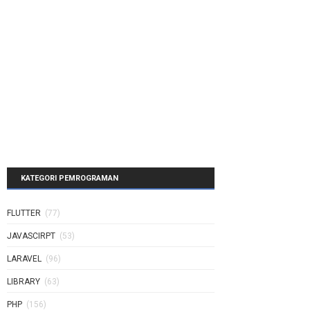
KATEGORI PEMROGRAMAN
FLUTTER
(77)
JAVASCIRPT
(53)
LARAVEL
(96)
LIBRARY
(63)
PHP
(156)