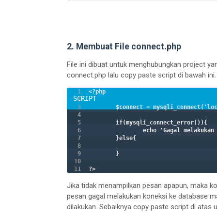
2. Membuat File connect.php
File ini dibuat untuk menghubungkan project ya
connect.php lalu copy paste script di bawah ini
<?php

	$connect = mysqli_connect('localhost', 'root', '', 'latihan');

	if(mysqli_connect_error()){

		echo 'Gagal melakukan koneksi ke Database : '.mysqli_connect_error();

	}else{

	}

?>
Jika tidak menampilkan pesan apapun, maka kon
pesan gagal melakukan koneksi ke database maka
dilakukan. Sebaiknya copy paste script di atas