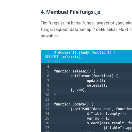
4. Membuat File fungsi.js
File fungsi.js ini berisi fungsi javascript yang ak
fungsi request data setiap 2 detik sekali. Buat
bawah ini.
$(document).ready(function() {

    selesai();

});

function selesai() {

	setTimeout(function() {

		update();

		selesai();

	}, 200);

}

function update() {

	$.getJSON("data.php", function(data) {

		$("table").empty();

		var no = 1;

		$.each(data.result, function() {

			$("table").ap