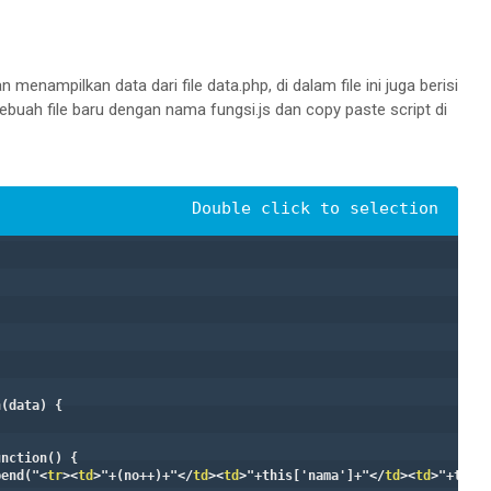
an menampilkan data dari file data.php, di dalam file ini juga berisi
 sebuah file baru dengan nama fungsi.js dan copy paste script di
pend("
<
tr
>
<
td
>
"+(no++)+"
</
td
>
<
td
>
"+this['nama']+"
</
td
>
<
td
>
"+this