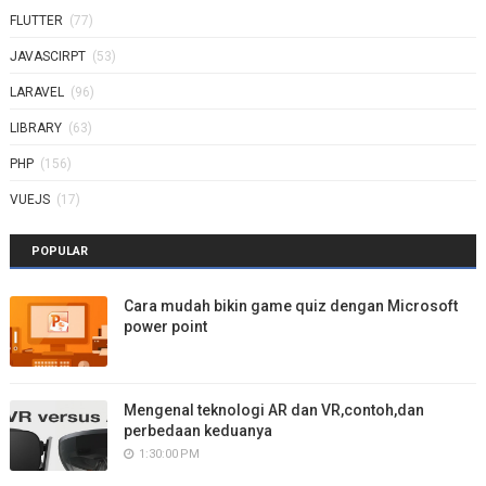
FLUTTER
(77)
JAVASCIRPT
(53)
LARAVEL
(96)
LIBRARY
(63)
PHP
(156)
VUEJS
(17)
POPULAR
Cara mudah bikin game quiz dengan Microsoft
power point
Mengenal teknologi AR dan VR,contoh,dan
perbedaan keduanya
1:30:00 PM