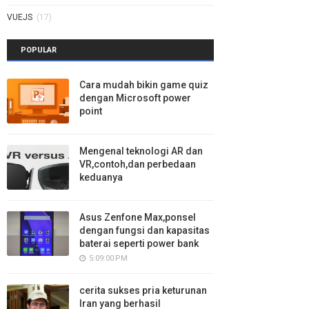
VUEJS
(17)
POPULAR
Cara mudah bikin game quiz
dengan Microsoft power
point
Mengenal teknologi AR dan
VR,contoh,dan perbedaan
keduanya
Asus Zenfone Max,ponsel
dengan fungsi dan kapasitas
baterai seperti power bank
5:09:00 PM
cerita sukses pria keturunan
Iran yang berhasil