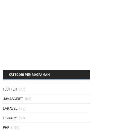
KATEGORI PEMROGRAMAN
FLUTTER
(77)
JAVASCIRPT
(53)
LARAVEL
(96)
LIBRARY
(63)
PHP
(156)