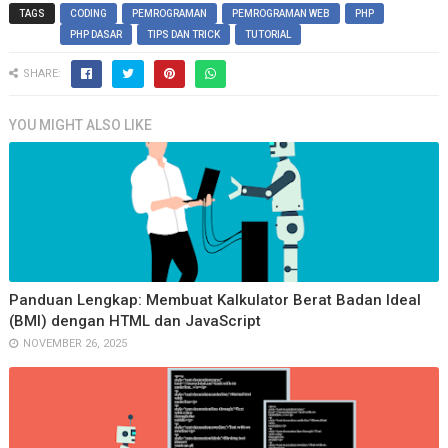
TAGS
CODING
PEMROGRAMAN
PEMROGRAMAN WEB
PHP
PHP DASAR
TIPS DAN TRICK
TUTORIAL
SHARE:
YOU MIGHT ALSO LIKE
Panduan Lengkap: Membuat Kalkulator Berat Badan Ideal
(BMI) dengan HTML dan JavaScript
NOVEMBER 26, 2025