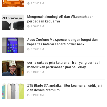
9:02:00 PM
Mengenal teknologi AR dan VR,contoh,dan
perbedaan keduanya
1:30:00 PM
Asus Zenfone Max,ponsel dengan fungsi dan
kapasitas baterai seperti power bank
5:09:00 PM
cerita sukses pria keturunan Iran yang berhasil
mendirikan perusahaan jual beli eBay
6:13:00 PM
ZTE Blade S7, andalkan fitur keamanan sidik jari
dan desain premium
3:19:00 AM