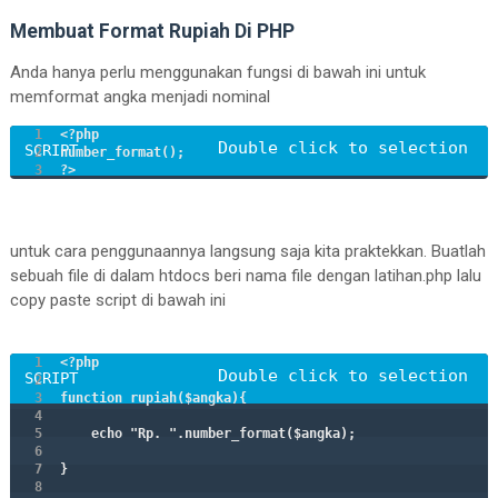
Membuat Format Rupiah Di PHP
Anda hanya perlu menggunakan fungsi di bawah ini untuk
memformat angka menjadi nominal
<?php 

number_format(); 

?>
untuk cara penggunaannya langsung saja kita praktekkan. Buatlah
sebuah file di dalam htdocs beri nama file dengan latihan.php lalu
copy paste script di bawah ini
<?php

function rupiah($angka){

    echo "Rp. ".number_format($angka);

}
